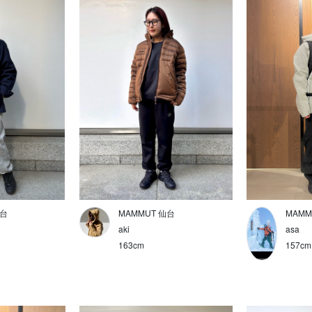
仙台
MAMMUT 仙台
MAMM
aki
asa
163cm
157cm