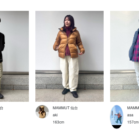
仙台
MAMMUT 仙台
MAMM
aki
asa
163cm
157cm