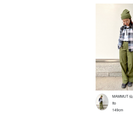
カットソー
Tシャツ
ボトムス
レインウェア
ソフトシェル
ハードシェル
ミッドレイヤー
インサレーション
MAMMUT 
Ito
ゲイター
149cm
帽子/キャップ
マフラー