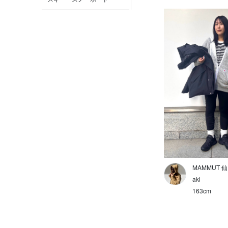
クライミング
MAMMUT POP UP 新潟伊勢
丹
登山
MAMMUT STORE 横浜
雨の日
MAMMUT 新宿
トラベル
MAMMUT 渋谷
フェス
MAMMUT ＫＩＴＴＥ 丸の内
キャンプ
MAMMUT 仙台
雪山
MAMMUT STORE サッポロ
ファクトリー
高山
MAMMUT 
aki
MAMMUT 大丸札幌店
低山
163cm
MAMMUT 心斎橋
通勤・通学
MAMMUT ららぽーと
街