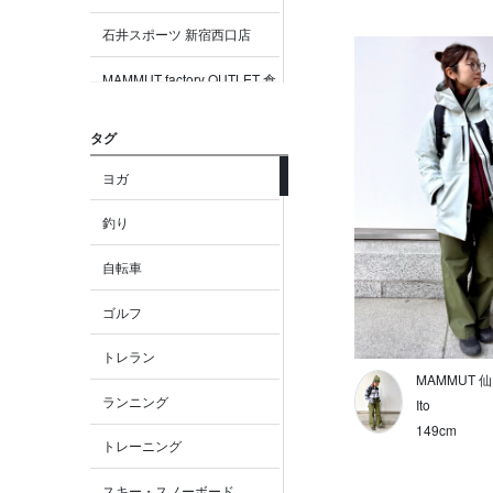
石井スポーツ 新宿西口店
MAMMUT factory OUTLET 倉
敷
タグ
MAMMUT factory OUTLET り
んくう
ヨガ
MAMMUT factory OUTLET 御
釣り
殿場
自転車
MAMMUT factory OUTLET 木
更津
ゴルフ
MAMMUT factory OUTLET 札
トレラン
幌
MAMMUT 
ランニング
MAMMUT 大阪
Ito
149cm
トレーニング
MAMMUT 京都
スキー・スノーボード
MAMMUT名古屋LACHIC