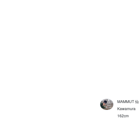
EXPOCITY
ハイキング
アパレル
アパレルアクセサリー
バックパック
バックパックアクセサリー
フットウェア
ギア
ジャケット
MAMMUT 
Kawamura
ダウン/中綿
162cm
フリース/スウェット/ニット
シャツ/ポロシャツ