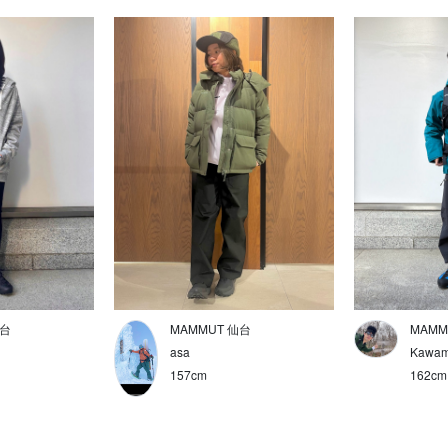
仙台
MAMMUT 仙台
MAMM
asa
Kawam
157cm
162cm