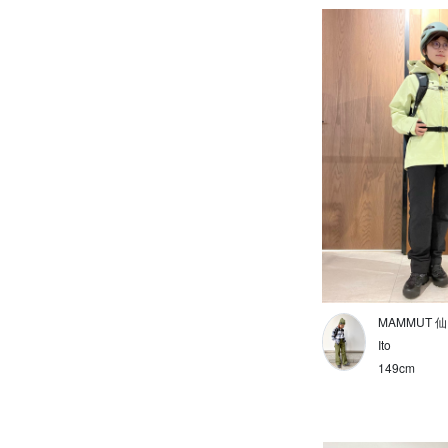
グローブ
ベルト
デイパック
ダッフルバッグ(トローリー)
40L以上
20L～40L未満
19L以下
10L以下
MAMMUT 
Ito
11L以上
149cm
財布
ポーチ