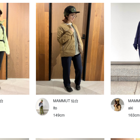
仙台
MAMMUT 仙台
MAMM
Ito
aki
149cm
163cm