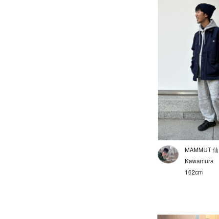
ボトルホルダー
その他
マウンテンニアリング
トレッキング
クライミング/アプローチ
カジュアル
ロープ
MAMMUT 
ヘルメット
Kawamura
162cm
ハーネス
クライミングギア
エアバック