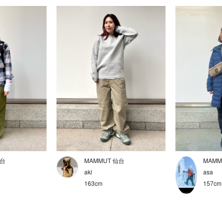
仙台
MAMMUT 仙台
MAMM
aki
asa
163cm
157cm