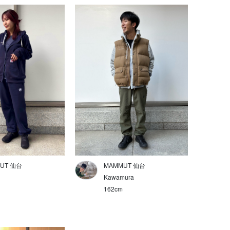
UT 仙台
MAMMUT 仙台
Kawamura
162cm