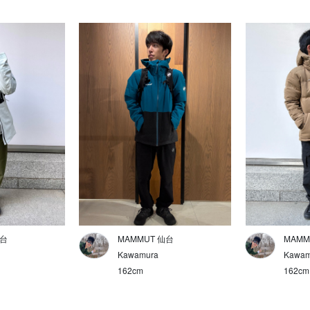
仙台
MAMMUT 仙台
MAMM
Kawamura
Kawam
162cm
162cm