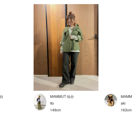
仙台
MAMMUT 仙台
MAMM
Ito
aki
149cm
163cm