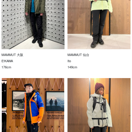
MAMMUT 大阪
MAMMUT 仙台
E!KAWA
Ito
176cm
149cm