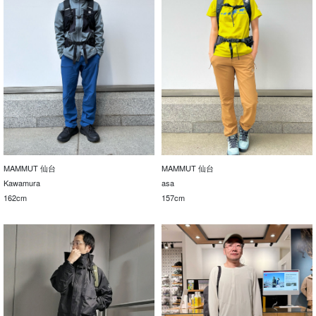
MAMMUT 仙台
MAMMUT 仙台
Kawamura
asa
162cm
157cm