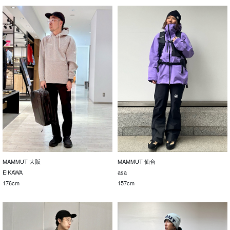
MAMMUT 大阪
MAMMUT 仙台
E!KAWA
asa
176cm
157cm