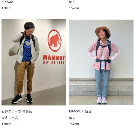
E!KAWA
asa
176cm
157cm
石井スポーツ 博多店
MAMMUT 仙台
まえちゃん
asa
175cm
157cm