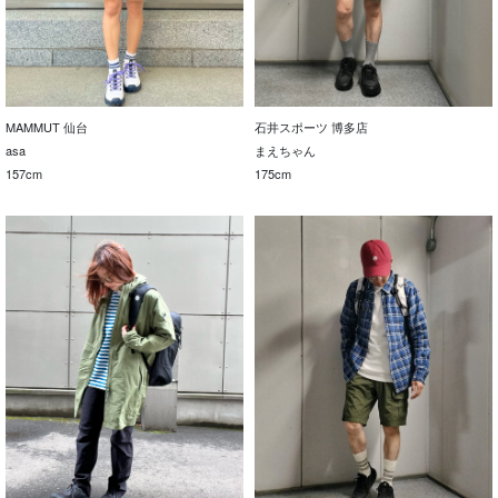
MAMMUT 仙台
石井スポーツ 博多店
asa
まえちゃん
157cm
175cm