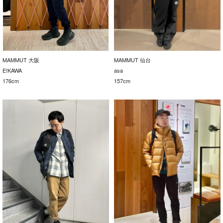
MAMMUT 大阪
MAMMUT 仙台
E!KAWA
asa
176cm
157cm