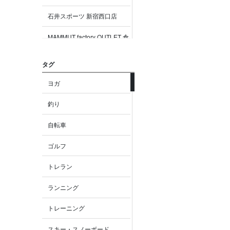
石井スポーツ 新宿西口店
MAMMUT factory OUTLET 倉
敷
タグ
MAMMUT factory OUTLET り
んくう
ヨガ
MAMMUT factory OUTLET 御
釣り
殿場
自転車
MAMMUT factory OUTLET 木
更津
ゴルフ
MAMMUT factory OUTLET 札
トレラン
幌
ランニング
MAMMUT 大阪
トレーニング
MAMMUT 京都
スキー・スノーボード
MAMMUT名古屋LACHIC