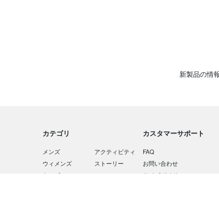
EXPOCITY
ハイキング
アパレル
アパレルアクセサリー
新製品の情
バックパック
バックパックアクセサリー
フットウェア
カテゴリ
カスタマーサポート
ギア
メンズ
アクティビティ
FAQ
ジャケット
ウィメンズ
ストーリー
お問い合わせ
キッズ
ニュース
サイズガイド
ダウン/中綿
ギア
コーディネート
Barryvox / Airbag
フリース/スウェット/ニット
セール
アスリート
Barryvoxユーザー登録
PRODUCT CARE
シャツ/ポロシャツ