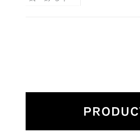
クライミング
MAMMUT POP UP 新潟伊勢
丹
登山
MAMMUT STORE 横浜
雨の日
MAMMUT 新宿
トラベル
MAMMUT 渋谷
フェス
MAMMUT ＫＩＴＴＥ 丸の内
キャンプ
MAMMUT 仙台
雪山
MAMMUT STORE サッポロ
ファクトリー
高山
MAMMUT 大丸札幌店
低山
MAMMUT 心斎橋
通勤・通学
MAMMUT ららぽーと
街