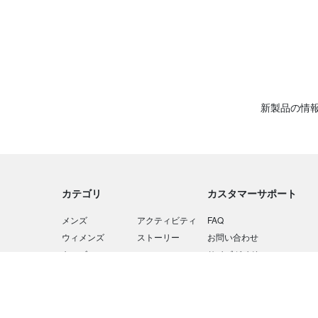
EXPOCITY
ハイキング
アパレル
アパレルアクセサリー
新製品の情
バックパック
バックパックアクセサリー
フットウェア
カテゴリ
カスタマーサポート
ギア
メンズ
アクティビティ
FAQ
ジャケット
ウィメンズ
ストーリー
お問い合わせ
キッズ
ニュース
サイズガイド
ダウン/中綿
ギア
コーディネート
Barryvox / Airbag
フリース/スウェット/ニット
セール
アスリート
Barryvoxユーザー登録
PRODUCT CARE
シャツ/ポロシャツ