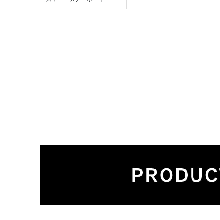
クライミング
MAMMUT POP UP 新潟伊勢
丹
登山
MAMMUT STORE 横浜
雨の日
MAMMUT 新宿
トラベル
MAMMUT 渋谷
フェス
MAMMUT ＫＩＴＴＥ 丸の内
キャンプ
MAMMUT 仙台
雪山
MAMMUT STORE サッポロ
ファクトリー
高山
MAMMUT 大丸札幌店
低山
MAMMUT 心斎橋
通勤・通学
MAMMUT ららぽーと
街