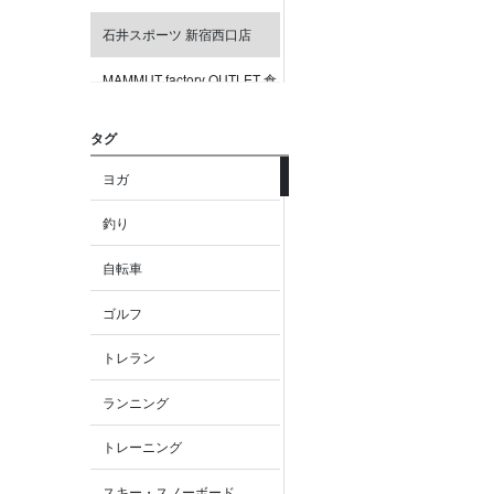
石井スポーツ 新宿西口店
MAMMUT factory OUTLET 倉
敷
タグ
MAMMUT factory OUTLET り
んくう
ヨガ
MAMMUT factory OUTLET 御
釣り
殿場
自転車
MAMMUT factory OUTLET 木
更津
ゴルフ
MAMMUT factory OUTLET 札
トレラン
幌
ランニング
MAMMUT 大阪
トレーニング
MAMMUT 京都
スキー・スノーボード
MAMMUT名古屋LACHIC