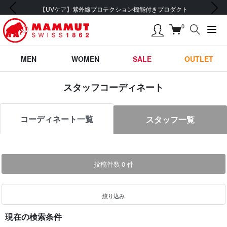
前の画像
次の画像
【UVケア】紫外線プロテクション機能付きプロダクト
0
MEN
WOMEN
SALE
OUTLET
スタッフコーディネート
コーディネート一覧
スタッフ一覧
投稿件数
0
件
絞り込み
現在の検索条件