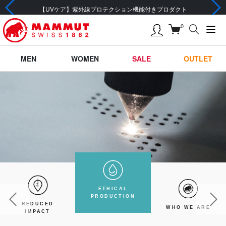
前の画像
次の画
【UVケア】紫外線プロテクション機能付きプロダクト
0
MEN
WOMEN
SALE
OUTLET
ETHICAL
PRODUCTION
REDUCED
WHO WE ARE
IMPACT