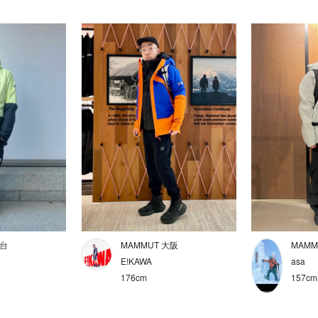
仙台
MAMMUT 大阪
MAMM
E!KAWA
asa
176cm
157cm