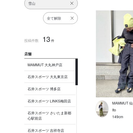
雪山
全て解除
13
投稿件数
件
店舗
MAMMUT 大丸神戸店
石井スポーツ 大丸東京店
石井スポーツ 博多店
石井スポーツ LINKS梅田店
MAMMUT 
Ito
石井スポーツ さいたま新都
149cm
心駅前店
石井スポーツ 吉祥寺店