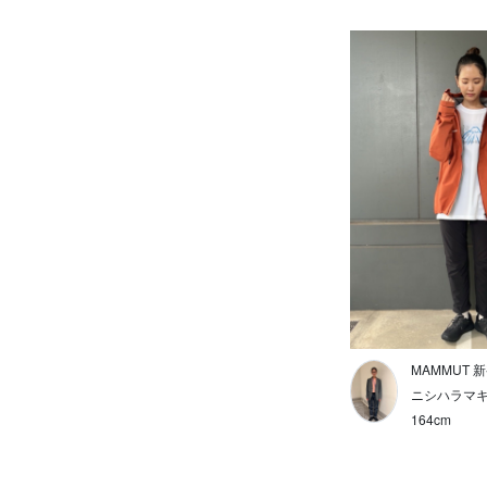
EXPOCITY
ハイキング
アパレル
アパレルアクセサリー
バックパック
バックパックアクセサリー
フットウェア
ギア
ジャケット
MAMMUT 
ダウン/中綿
ニシハラマ
164cm
フリース/スウェット/ニット
シャツ/ポロシャツ