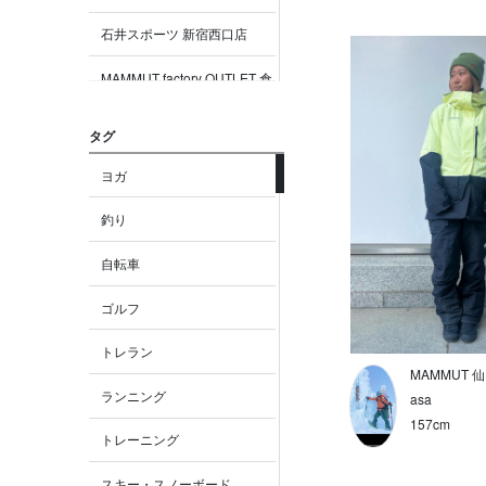
石井スポーツ 新宿西口店
MAMMUT factory OUTLET 倉
敷
タグ
MAMMUT factory OUTLET り
んくう
ヨガ
MAMMUT factory OUTLET 御
釣り
殿場
自転車
MAMMUT factory OUTLET 木
更津
ゴルフ
MAMMUT factory OUTLET 札
トレラン
幌
MAMMUT 
ランニング
MAMMUT 大阪
asa
157cm
トレーニング
MAMMUT 京都
スキー・スノーボード
MAMMUT名古屋LACHIC