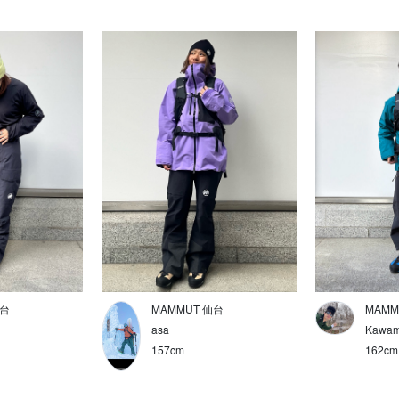
仙台
MAMMUT 仙台
MAMM
asa
Kawam
157cm
162cm