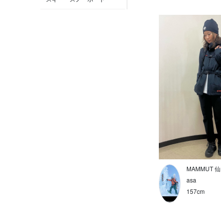
クライミング
MAMMUT POP UP 新潟伊勢
丹
登山
MAMMUT STORE 横浜
雨の日
MAMMUT 新宿
トラベル
MAMMUT 渋谷
フェス
MAMMUT ＫＩＴＴＥ 丸の内
キャンプ
MAMMUT 仙台
雪山
MAMMUT STORE サッポロ
ファクトリー
高山
MAMMUT 
MAMMUT 大丸札幌店
低山
asa
157cm
MAMMUT 心斎橋
通勤・通学
MAMMUT ららぽーと
街