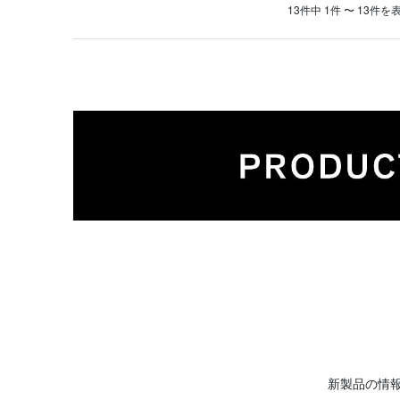
13件中 1件 〜 13件を
カットソー
Tシャツ
ボトムス
レインウェア
ソフトシェル
ハードシェル
ミッドレイヤー
インサレーション
ゲイター
帽子/キャップ
新製品の情
マフラー