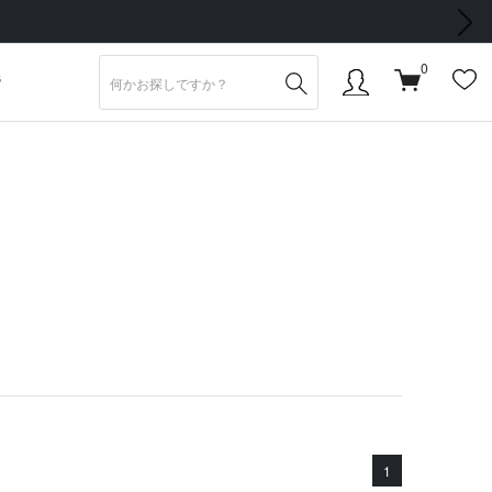
次の画像
会員登録で【5,500円 (税込) 以上 送料無料】
0
S
1