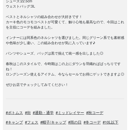
シューズ:22.5cm
ウェストバッグ:3L
ベストとネルシャツの組み合わせが大好きです！
カーキ色のモコモコベストが可愛くて、触り心地も最高なので、今回はこれ
を主役にコーデを組みました。
インナーには同系色のネルシャツを選びました。同じグリーン系でも素材感
や色味が少し違い、この組み合わせが気に入っています♪
パンツやシューズ、バッグは黒で揃えて統一感を出しました◎
春秋はこのスタイルで、今時期はこの上にダウンを羽織ればばっちりです
ね！
ロングシーズン使えるアイテム、今ならセールでお得にゲットできますよ◎
ぜひお店でチェックしてみてください！
#ボトムス
#街
#通勤・通学
#ミッドレイヤー
#秋コーデ
#キャンプ
#フェス
#帽子/キャップ
#雨の日
#冬コーデ
#10L以下