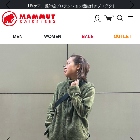
前の画像
次の画像
【UVケア】紫外線プロテクション機能付きプロダクト
0
MEN
WOMEN
SALE
OUTLET
前の画像
次の