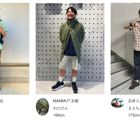
仙台
MAMMUT 京都
石井ス
わだけん
まえち
169cm
175cm