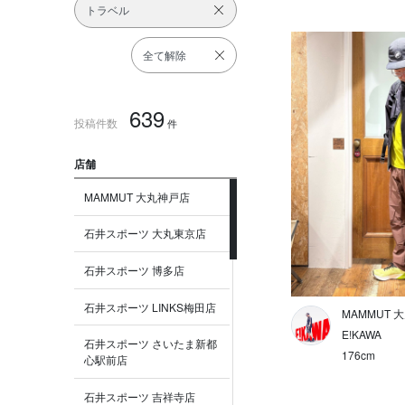
トラベル
全て解除
639
投稿件数
件
店舗
MAMMUT 大丸神戸店
石井スポーツ 大丸東京店
石井スポーツ 博多店
石井スポーツ LINKS梅田店
MAMMUT 
E!KAWA
石井スポーツ さいたま新都
176cm
心駅前店
石井スポーツ 吉祥寺店