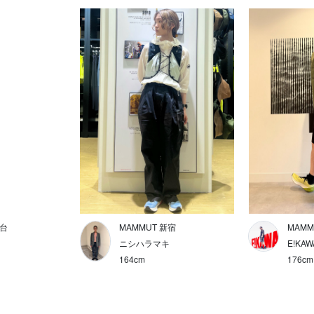
仙台
MAMMUT 新宿
MAM
ニシハラマキ
E!KAW
164cm
176cm