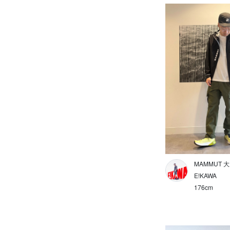
ボトルホルダー
その他
マウンテンニアリング
トレッキング
クライミング/アプローチ
カジュアル
ロープ
ヘルメット
MAMMUT 
E!KAWA
ハーネス
176cm
クライミングギア
エアバック