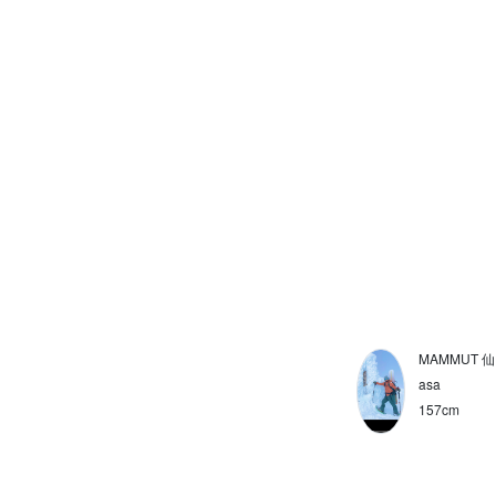
カットソー
Tシャツ
ボトムス
レインウェア
ソフトシェル
ハードシェル
ミッドレイヤー
インサレーション
MAMMUT 
asa
ゲイター
157cm
帽子/キャップ
マフラー