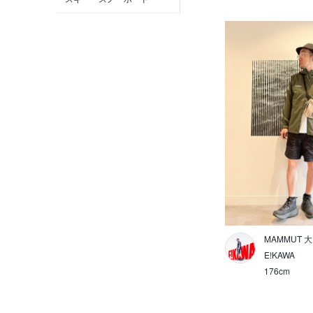
クライミング
MAMMUT POP UP 新潟伊勢
丹
登山
MAMMUT STORE 横浜
雨の日
MAMMUT 新宿
トラベル
MAMMUT 渋谷
フェス
MAMMUT ＫＩＴＴＥ 丸の内
キャンプ
MAMMUT 仙台
雪山
MAMMUT STORE サッポロ
ファクトリー
高山
MAMMUT 
MAMMUT 大丸札幌店
低山
E!KAWA
176cm
MAMMUT 心斎橋
通勤・通学
MAMMUT ららぽーと
街