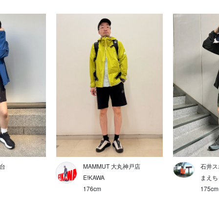
仙台
MAMMUT 大丸神戸店
石井ス
E!KAWA
まえち
176cm
175cm