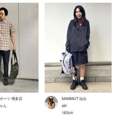
ポーツ 博多店
MAMMUT 仙台
ゃん
aki
163cm