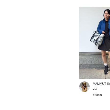
EXPOCITY
ハイキング
アパレル
アパレルアクセサリー
バックパック
バックパックアクセサリー
フットウェア
ギア
ジャケット
MAMMUT 
ダウン/中綿
aki
163cm
フリース/スウェット/ニット
シャツ/ポロシャツ