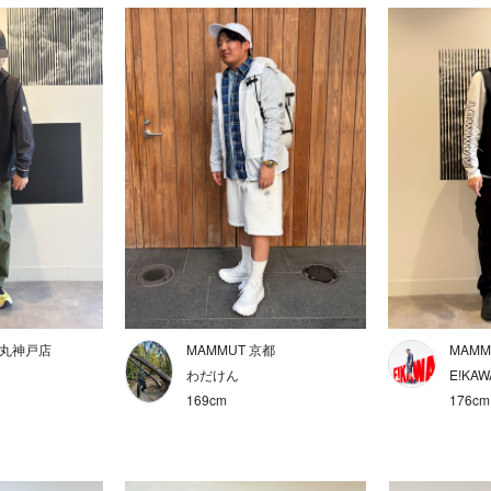
大丸神戸店
MAMMUT 京都
MAM
わだけん
E!KAW
169cm
176cm