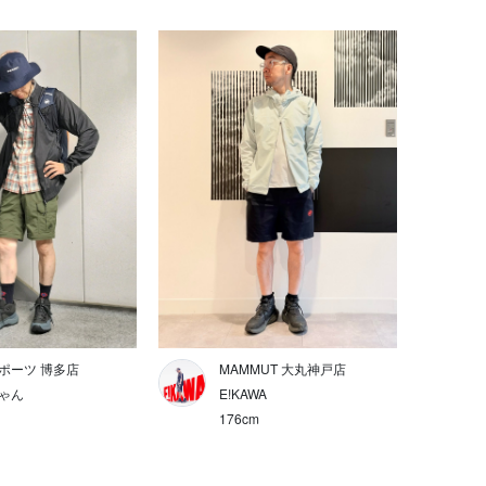
ポーツ 博多店
MAMMUT 大丸神戸店
ゃん
E!KAWA
176cm