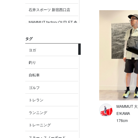
石井スポーツ 新宿西口店
MAMMUT factory OUTLET 倉
敷
タグ
MAMMUT factory OUTLET り
んくう
ヨガ
MAMMUT factory OUTLET 御
釣り
殿場
自転車
MAMMUT factory OUTLET 木
更津
ゴルフ
MAMMUT factory OUTLET 札
トレラン
幌
MAMMUT 
ランニング
MAMMUT 大阪
E!KAWA
176cm
トレーニング
MAMMUT 京都
スキー・スノーボード
MAMMUT名古屋LACHIC