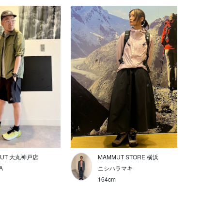
MUT 大丸神戸店
MAMMUT STORE 横浜
A
ニシハラマキ
164cm