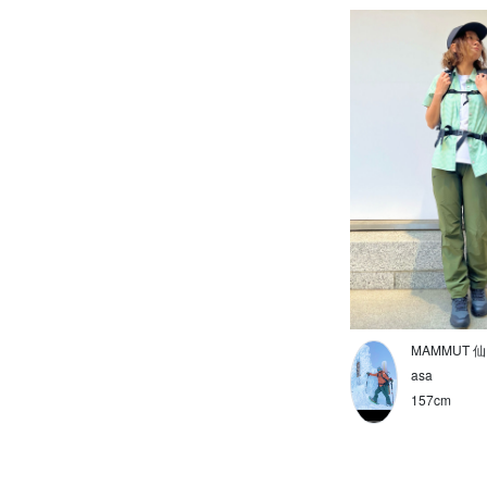
グローブ
ベルト
デイパック
ダッフルバッグ(トローリー)
40L以上
20L～40L未満
19L以下
10L以下
MAMMUT 
asa
11L以上
157cm
財布
ポーチ