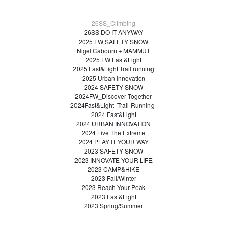
26SS_Climbing
26SS DO IT ANYWAY
2025 FW SAFETY SNOW
Nigel Cabourn＋MAMMUT
2025 FW Fast&Light
2025 Fast&Light Trail running
2025 Urban Innovation
2024 SAFETY SNOW
2024FW_Discover Together
2024Fast&Light -Trail-Running-
2024 Fast&Light
2024 URBAN INNOVATION
2024 Live The Extreme
2024 PLAY IT YOUR WAY
2023 SAFETY SNOW
2023 INNOVATE YOUR LIFE
2023 CAMP&HIKE
2023 Fall/Winter
2023 Reach Your Peak
2023 Fast&Light
2023 Spring/Summer