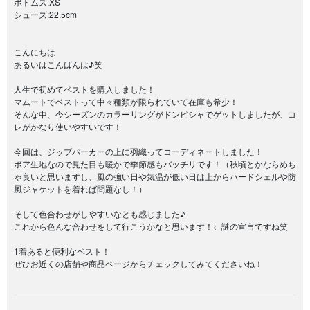
ボトムス:XS
シューズ:22.5cm
こんにちは
あるいはこんばんは♪笑
人生で初めてベストを購入しました！
マムートでベストって中々種類が限られていて在庫も希少！
そんな中、今シーズンのカラーリングがドンピシャでゲットしましたが、コ
レがかなり使いやすいです！
今回は、ジップパーカーの上に羽織ってコーディネートしました！
ボア生地なので見た目も暖かで季節感もバッチリです！（秋頃とかならめち
ゃ良いと思いますし、風の強い日や気温が低い日は上からハードシェルや防
風ジャケットを着れば問題なし！）
そして色合わせがしやすいなとも感じました♪
これから色んな合わせをして行こうかなと思います！←謎の宣言ですね笑
1着あると便利なベスト！
ぜひお近くの店舗や商品ページからチェックしてみてくださいね！