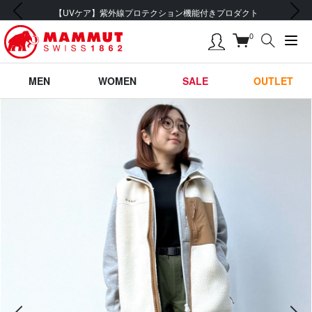
前の画像
次の画像
【UVケア】紫外線プロテクション機能付きプロダクト
0
MEN
WOMEN
SALE
OUTLET
前の画像
次の