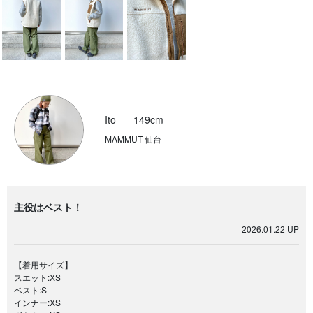
Ito
149cm
MAMMUT 仙台
主役はベスト！
2026.01.22 UP
【着用サイズ】
スエット:XS
ベスト:S
インナー:XS