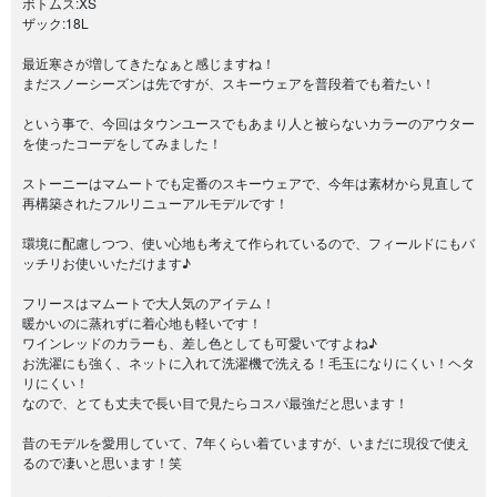
ボトムス:XS
ザック:18L
最近寒さが増してきたなぁと感じますね！
まだスノーシーズンは先ですが、スキーウェアを普段着でも着たい！
という事で、今回はタウンユースでもあまり人と被らないカラーのアウター
を使ったコーデをしてみました！
ストーニーはマムートでも定番のスキーウェアで、今年は素材から見直して
再構築されたフルリニューアルモデルです！
環境に配慮しつつ、使い心地も考えて作られているので、フィールドにもバ
ッチリお使いいただけます♪
フリースはマムートで大人気のアイテム！
暖かいのに蒸れずに着心地も軽いです！
ワインレッドのカラーも、差し色としても可愛いですよね♪
お洗濯にも強く、ネットに入れて洗濯機で洗える！毛玉になりにくい！ヘタ
リにくい！
なので、とても丈夫で長い目で見たらコスパ最強だと思います！
昔のモデルを愛用していて、7年くらい着ていますが、いまだに現役で使え
るので凄いと思います！笑