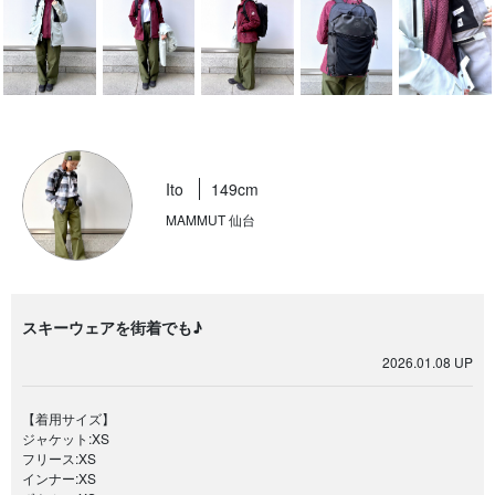
Ito
149cm
MAMMUT 仙台
スキーウェアを街着でも♪
2026.01.08 UP
【着用サイズ】
ジャケット:XS
フリース:XS
インナー:XS