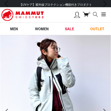
前の画像
次の画像
【UVケア】紫外線プロテクション機能付きプロダクト
0
MEN
WOMEN
SALE
OUTLET
前の画像
次の