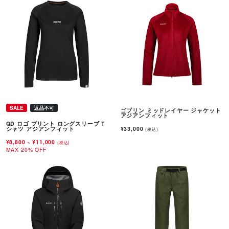
SALE
返品不可
ゴブリン ミッドレイヤー ジャケット
アジアンフィット
QD ロゴ プリント ロングスリーブ T
¥33,000
シャツ アジアンフィット
(税込)
¥8,800
~
¥11,000
(税込)
MAX 20% OFF