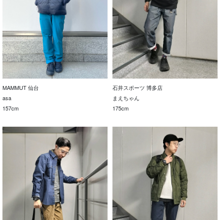
MAMMUT 仙台
石井スポーツ 博多店
asa
まえちゃん
157cm
175cm