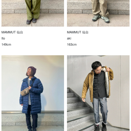
MAMMUT 仙台
MAMMUT 仙台
Ito
aki
149cm
163cm