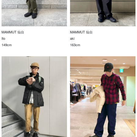
MAMMUT 仙台
MAMMUT 仙台
Ito
aki
149cm
163cm