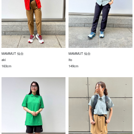
MAMMUT 仙台
MAMMUT 仙台
aki
Ito
163cm
149cm