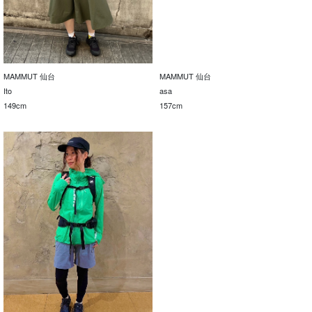
MAMMUT 仙台
MAMMUT 仙台
Ito
asa
149cm
157cm