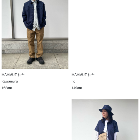
MAMMUT 仙台
MAMMUT 仙台
Kawamura
Ito
162cm
149cm