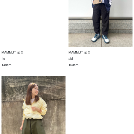
MAMMUT 仙台
MAMMUT 仙台
Ito
aki
149cm
163cm