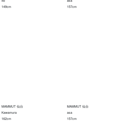
Ito
asa
149cm
157cm
MAMMUT 仙台
MAMMUT 仙台
Kawamura
asa
162cm
157cm