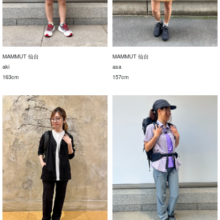
MAMMUT 仙台
MAMMUT 仙台
aki
asa
163cm
157cm