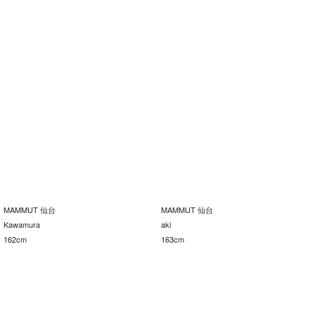
MAMMUT 仙台
MAMMUT 仙台
Kawamura
aki
162cm
163cm