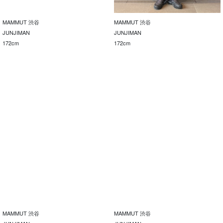
MAMMUT 渋谷
MAMMUT 渋谷
JUNJIMAN
JUNJIMAN
172cm
172cm
MAMMUT 渋谷
MAMMUT 渋谷