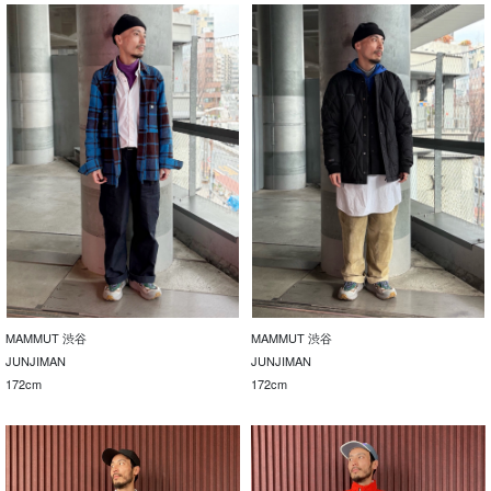
MAMMUT 渋谷
MAMMUT 渋谷
JUNJIMAN
JUNJIMAN
172cm
172cm