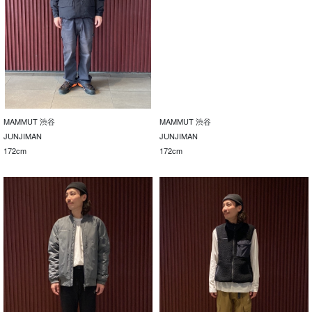
MAMMUT 渋谷
MAMMUT 渋谷
JUNJIMAN
JUNJIMAN
172cm
172cm