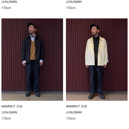
JUNJIMAN
JUNJIMAN
172cm
172cm
MAMMUT 渋谷
MAMMUT 渋谷
JUNJIMAN
JUNJIMAN
172cm
172cm