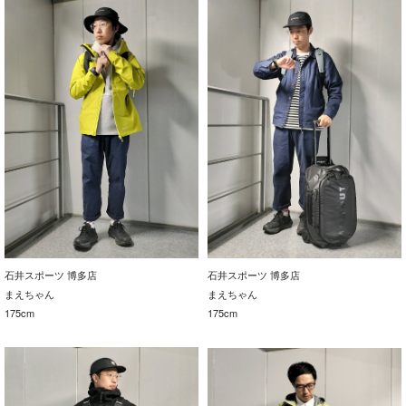
石井スポーツ 博多店
石井スポーツ 博多店
まえちゃん
まえちゃん
175cm
175cm