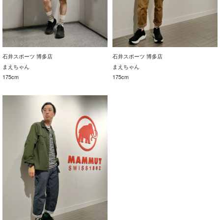
石井スポーツ 博多店
石井スポーツ 博多店
まえちゃん
まえちゃん
175cm
175cm