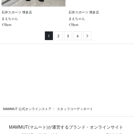
石井スポーツ 博多店
石井スポーツ 博多店
まえちゃん
まえちゃん
175cm
175cm
1
2
3
4
Next
MAMMUT 公式オンラインストア
スタッフコーディネート
MAMMUT(マムート)が運営するブランド・オンラインサイト