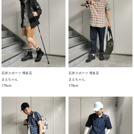
石井スポーツ 博多店
石井スポーツ 博多店
まえちゃん
まえちゃん
175cm
175cm