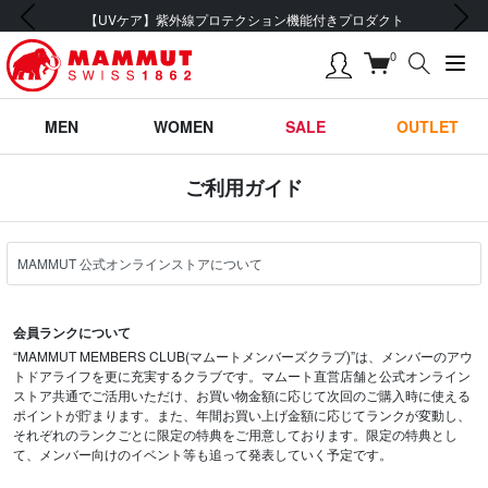
前の画像
次の画像
【UVケア】紫外線プロテクション機能付きプロダクト
0
MEN
WOMEN
SALE
OUTLET
ご利用ガイド
会員ランクについて
“MAMMUT MEMBERS CLUB(マムートメンバーズクラブ)”は、メンバーのアウ
トドアライフを更に充実するクラブです。マムート直営店舗と公式オンライン
ストア共通でご活用いただけ、お買い物金額に応じて次回のご購入時に使える
ポイントが貯まります。また、年間お買い上げ金額に応じてランクが変動し、
それぞれのランクごとに限定の特典をご用意しております。限定の特典とし
て、メンバー向けのイベント等も追って発表していく予定です。