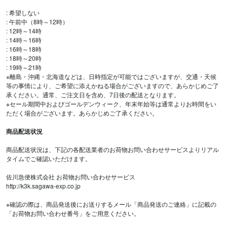
: 希望しない
: 午前中（8時～12時）
: 12時～14時
: 14時～16時
: 16時～18時
: 18時～20時
: 19時～21時
※離島・沖縄・北海道などは、日時指定が可能ではございますが、交通・天候
等の事情により、ご希望に添えかねる場合がございますので、あらかじめご了
承ください。通常、ご注文日を含め、7日後の配送となります。
※セール期間中およびゴールデンウィーク、年末年始等は通常よりお時間をい
ただく場合がございます。あらかじめご了承ください。
商品配送状況
商品配送状況は、下記の各配送業者のお荷物お問い合わせサービスよりリアル
タイムでご確認いただけます。
佐川急便株式会社 お荷物お問い合わせサービス
http://k3k.sagawa-exp.co.jp
※確認の際は、商品発送後にお送りするメール「商品発送のご連絡」に記載の
「お荷物お問い合わせ番号」をご用意ください。