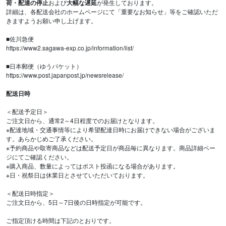
荷・配達の停止
および
大幅な遅延
が発生しております。
詳細は、各配送会社のホームページにて「重要なお知らせ」等をご確認いただ
きますようお願い申し上げます。
■佐川急便
https://www2.sagawa-exp.co.jp/information/list/
■日本郵便（ゆうパケット）
https://www.post.japanpost.jp/newsrelease/
配送日時
＜配送予定日＞
ご注文日から、通常2～4日程度でのお届けとなります。
※配達地域・交通事情等により希望配達日時にお届けできない場合がございま
す。あらかじめご了承ください。
※予約商品や取寄商品などは配送予定日が商品毎に異なります。商品詳細ペー
ジにてご確認ください。
※購入商品、数量によってはポスト投函になる場合があります。
※日・祝祭日は休業日とさせていただいております。
＜配送日時指定＞
ご注文日から、5日～7日後の日時指定が可能です。
ご指定頂ける時間は下記のとおりです。