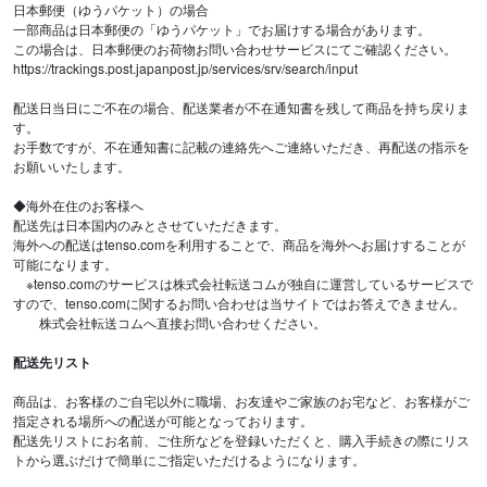
日本郵便（ゆうパケット）の場合
一部商品は日本郵便の「ゆうパケット」でお届けする場合があります。
この場合は、日本郵便のお荷物お問い合わせサービスにてご確認ください。
https://trackings.post.japanpost.jp/services/srv/search/input
配送日当日にご不在の場合、配送業者が不在通知書を残して商品を持ち戻りま
す。
お手数ですが、不在通知書に記載の連絡先へご連絡いただき、再配送の指示を
お願いいたします。
◆海外在住のお客様へ
配送先は日本国内のみとさせていただきます。
海外への配送はtenso.comを利用することで、商品を海外へお届けすることが
可能になります。
※tenso.comのサービスは株式会社転送コムが独自に運営しているサービスで
すので、tenso.comに関するお問い合わせは当サイトではお答えできません。
株式会社転送コムへ直接お問い合わせください。
配送先リスト
商品は、お客様のご自宅以外に職場、お友達やご家族のお宅など、お客様がご
指定される場所への配送が可能となっております。
配送先リストにお名前、ご住所などを登録いただくと、購入手続きの際にリス
トから選ぶだけで簡単にご指定いただけるようになります。