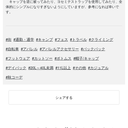
キャップを逆に被ってみたり、ヨセミテストラップを使用してみたり、全
体的にシンプルになりすぎないようにしていますが、参考になれば幸いで
す。
#街
#通勤・通学
#キャンプ
#フェス
#トラベル
#クライミング
#自転車
#アパレル
#アパレルアクセサリー
#バックパック
#フットウェア
#カットソー
#ボトムス
#帽子/キャップ
#デイパック
#20L～40L未満
#11L以上
#その他
#カジュアル
#秋コーデ
シェアする