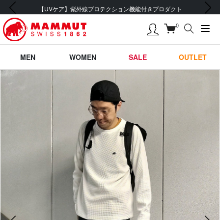
前の画像
次の画像
【UVケア】紫外線プロテクション機能付きプロダクト
0
MEN
WOMEN
SALE
OUTLET
前の画像
次の