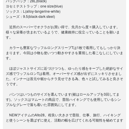
バックパック：28L(black)
ヨセミテストラップ：one size(blue)
ソックス：L(alloy-tangerine-white)
シューズ：9.5(black-dark steel)
近所のスーパーでオクラがお買い得で、先月から度々購入しています。
様々な栄養が含まれているようで、健康維持に役立っていることを願いま
す。
カラーも豊富なワッフルロングスリーブTは1枚で着用してもしっかり決
まります。今回は小物も使いつつ動きやすさを重視した着こなしにしていま
す。
ほぼジャストサイズに近づけつつも、ゆったり感をキープした絶妙なサイ
ズ感でワッフルロンTは着用。オーバーサイズ感が出ずにスッキリさせまし
た。インナーは首元や裾からチラ見せできる為、色々と試してみると良さそ
うです。
パンツはいつものサイズを選んでいます(裾はロールアップを3回してま
す)。ソックスはマムートの商品で、普段ハイキングでも使用しているシン
プルなグレーで落ち着いた雰囲気にしてます。
NEWアイテムのAlto28。程良い大きさで普段、仕事、旅行、ハイキング
と使うシーンを選ばずに使え、活動の幅を広げてくれる可能性を秘めてます