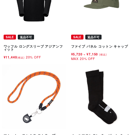
SALE
返品不可
SALE
返品不可
ワッフル ロングスリーブ アジアンフ
ファイブ パネル コットン キャップ
ィット
¥5,720
~
¥7,150
(税込)
¥11,440
20% OFF
(税込)
MAX 20% OFF