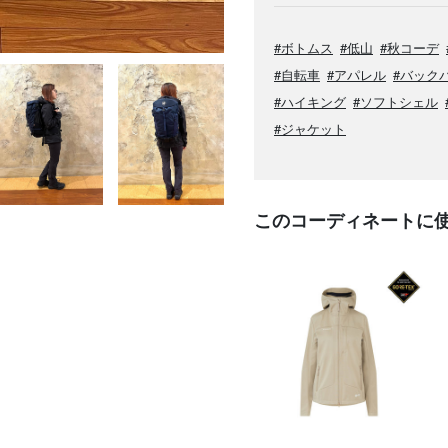
#ボトムス
#低山
#秋コーデ
#自転車
#アパレル
#バック
#ハイキング
#ソフトシェル
#ジャケット
このコーディネートに