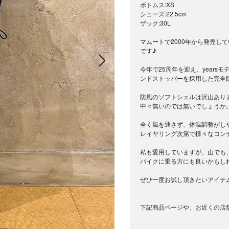
ボトムス:XS
シューズ:22.5cm
ザック:30L
マムートで2000年から発売し
です♪
次の画像
今年で25周年を迎え、year
ンドストッパーを採用した完全
防風のソフトシェルは沢山あり
中々無いのでは無いでしょうか
全く風を通さず、体温調整がし
レイヤリング次第で様々なコン
私も愛用していますが、山でも
バイクに乗る方にも良いかもし
ぜひ一度お試し頂きたいアイテ
下記商品ページや、お近くの店