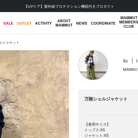
【UVケア】紫外線プロテクション機能付きプロダクト
MAMMUT
ABOUT
MEMBER
SALE
OUTLET
ACTIVITY
NEWS
COORDINATE
MAMMUT
CLUB
ルジャケット
Ito
MAMMU
万能シェルジャケット
【着用サイズ】
トップス:XS
ジャケット:XS