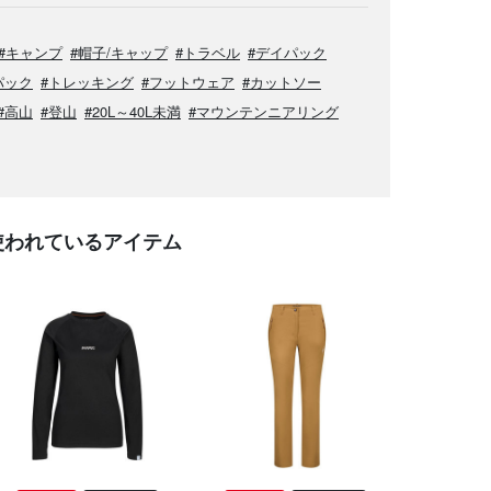
#キャンプ
#帽子/キャップ
#トラベル
#デイパック
パック
#トレッキング
#フットウェア
#カットソー
#高山
#登山
#20L～40L未満
#マウンテンニアリング
使われているアイテム