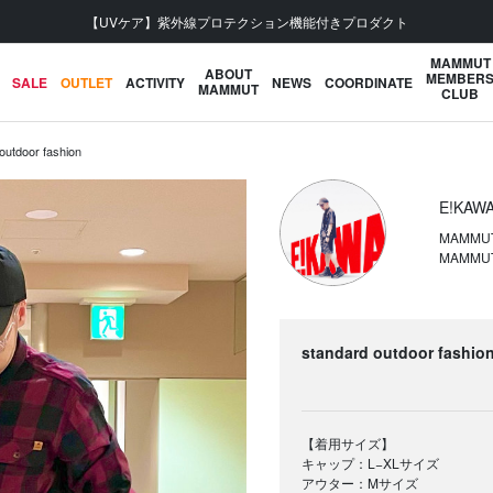
会員登録で【5,500円 (税込) 以上 送料無料】
MAMMUT
ABOUT
MEMBER
SALE
OUTLET
ACTIVITY
NEWS
COORDINATE
MAMMUT
CLUB
outdoor fashion
E!KAW
MAMMU
MAMMU
standard outdoor fashio
【着用サイズ】
キャップ：L−XLサイズ
アウター：Mサイズ