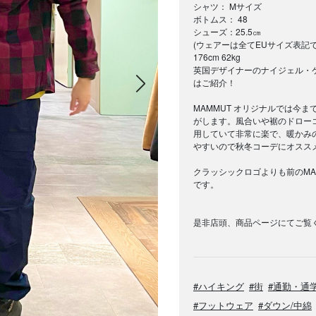
シャツ： Mサイズ
ボトムス： 48
シューズ：25.5㎝
(ウェアーは全てEUサイズ表記で
176cm 62kg
英国デザイナーのナイジェル・
次の画像
はご紹介！
MAMMUT オリジナルでは今
がします。風合いや裾のドロー
用していて非常に楽で、暖かみ
やすいので秋冬コーデにオスス
クラッシックロゴよりも前のMA
です。
是非店頭、商品ページにてご覧
#ハイキング
#街
#通勤・通
#フットウェア
#ダウン/中綿