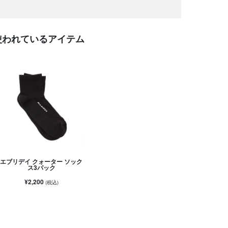
使われているアイテム
エブリデイ クォーター ソック
ス3パック
¥2,200
(税込)