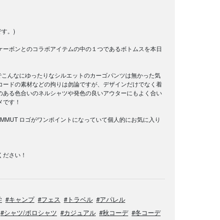
す。)
ケーボンとのコラボアイテムの中の１つであるボトムスを本日
までこんなにゆったりなシルエットのカーゴパンツは無かった気
コードの素材などの拘りは勿論ですが、デザインだけでなく着
のある色合いのネルシャツや発色の良いアウターにもよく合い
メです！
MMUT ロゴがワンポイントになっていて個人的にお気に入り
ください！
学
#キャンプ
#フェス
#トラベル
#アパレル
#シャツ/ポロシャツ
#カジュアル
#秋コーデ
#冬コーデ