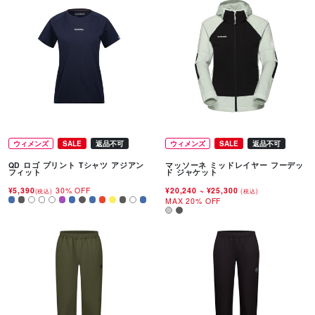
ウィメンズ
SALE
返品不可
ウィメンズ
SALE
返品不可
QD ロゴ プリント Tシャツ アジアン
マッソーネ ミッドレイヤー フーデッ
フィット
ド ジャケット
¥5,390
30% OFF
¥20,240
~
¥25,300
(税込)
(税込)
MAX 20% OFF