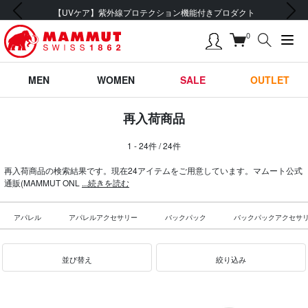
前の画像
次の画像
【UVケア】紫外線プロテクション機能付きプロダクト
0
MEN
WOMEN
SALE
OUTLET
再入荷商品
1 - 24件 / 24件
再入荷商品の検索結果です。現在24アイテムをご用意しています。マムート公式
通販(MAMMUT ONL
...続きを読む
アパレル
アパレルアクセサリー
バックパック
バックパックアクセサ
並び替え
絞り込み