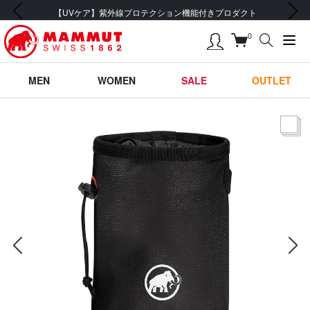
前の画像
次の画像
【UVケア】紫外線プロテクション機能付きプロダクト
0
MEN
WOMEN
SALE
OUTLET
サムネー
前の画像
次の