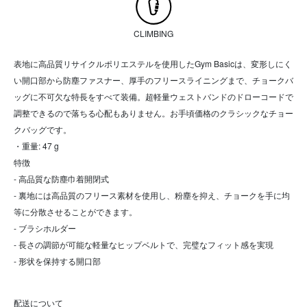
CLIMBING
表地に高品質リサイクルポリエステルを使用したGym Basicは、変形しにく
い開口部から防塵ファスナー、厚手のフリースライニングまで、チョークバ
ッグに不可欠な特長をすべて装備。超軽量ウェストバンドのドローコードで
調整できるので落ちる心配もありません。お手頃価格のクラシックなチョー
クバッグです。
・重量: 47 g
特徴
- 高品質な防塵巾着開閉式
- 裏地には高品質のフリース素材を使用し、粉塵を抑え、チョークを手に均
等に分散させることができます。
- ブラシホルダー
- 長さの調節が可能な軽量なヒップベルトで、完璧なフィット感を実現
- 形状を保持する開口部
配送について