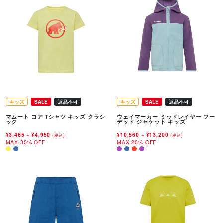
キッズ
SALE
返品不可
キッズ
SALE
返品不可
マムート コア Tシャツ キッズ クラシ
ウェイマーカー ミッドレイヤー フー
ック
デッド ジャケット キッズ
¥3,465
~
¥4,950
¥10,560
~
¥13,200
(税込)
(税込)
MAX 30% OFF
MAX 20% OFF