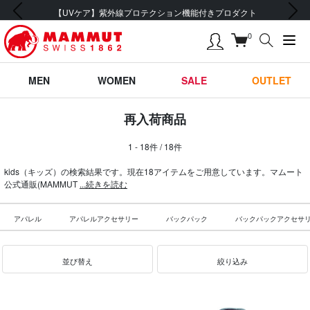
前の画像
次の画像
【UVケア】紫外線プロテクション機能付きプロダクト
0
MEN
WOMEN
SALE
OUTLET
再入荷商品
1 - 18件 / 18件
kids（キッズ）の検索結果です。現在18アイテムをご用意しています。マムート
公式通販(MAMMUT
...続きを読む
アパレル
アパレルアクセサリー
バックパック
バックパックアクセサ
並び替え
絞り込み