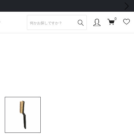
次の画像
0
S