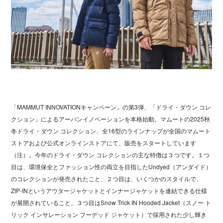
「MAMMUT INNOVATIONキャンペーン」の第3弾、「ドライ・ダウン コレ
クション」によるアーバンイノベーションを本格始動。マムートの2025秋
冬ドライ・ダウン コレクション、全16型のラインナップが全国のマムート
ストアおよび公式オンラインストアにて、販売をスタートしています
（注）。今年のドライ・ダウン コレクションの主な特徴は３つです。１つ
目は、環境保全とファッション性の両立を目指したUndyed（アンダイド）
のコレクションが発売されたこと、２つ目は、いくつかのスタイルで、
ZIP-INというアウタージャケットとインナージャケットを連結できる仕様
が展開されていること、３つ目はSnow Trick IN Hooded Jacket（スノー ト
リック インサレーション フーデッド ジャケット）で採用された少し輝き