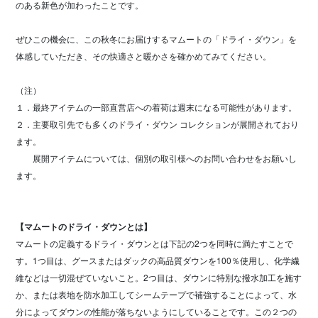
のある新色が加わったことです。
ぜひこの機会に、この秋冬にお届けするマムートの「ドライ・ダウン」を
体感していただき、その快適さと暖かさを確かめてみてください。
（注）
１．最終アイテムの一部直営店への着荷は週末になる可能性があります。
２．主要取引先でも多くのドライ・ダウン コレクションが展開されており
ます。
展開アイテムについては、個別の取引様へのお問い合わせをお願いし
ます。
【マムートのドライ・ダウンとは】
マムートの定義するドライ・ダウンとは下記の2つを同時に満たすことで
す。1つ目は、グースまたはダックの高品質ダウンを100％使用し、化学繊
維などは一切混ぜていないこと。2つ目は、ダウンに特別な撥水加工を施す
か、または表地を防水加工してシームテープで補強することによって、水
分によってダウンの性能が落ちないようにしていることです。この２つの