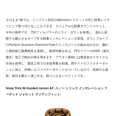
そのまま1枚でも、ジップイン対応のMammutジャケットの中に防寒レイヤ
ーとして取り付けることもできる、カジュアルな軽量ダウンジャケット。
今年の新作です。750フィルパワーのドライ・ダウンを採用し、濡れた状
態でも暖かさをキープする軽量インサレーションを実現。ダウンプルーフ
のPertex® Quantum Diamond Fuseテクノロジーとの組み合わせが、優れ
た熱性能と耐摩耗性を発揮し、耐用年数を向上。PFCフリーのDWR（耐久
撥水）加工で軽めの雨を弾きます。アウター素材には無染色のリサイクル
生地を採用し、製造工程での水使用量を削減。両サイドのファスナーポケ
ットに加え、内側にもファスナーポケットがついているので、収納力も抜
群。毎日を暖かく過ごせる、頼りになるジャケットです。
Snow Trick IN Hooded Jacket AF -スノー トリック インサレーション フ
ーデッド ジャケット アジアンフィット-