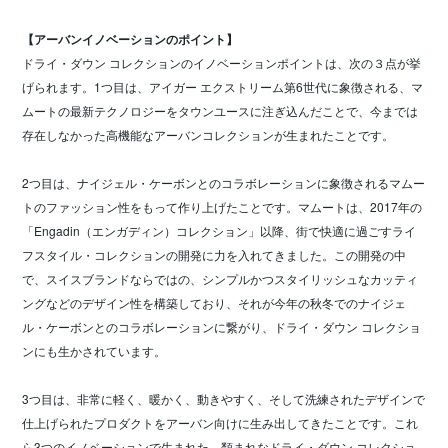
【アーバンイノベーションのポイント】
ドライ・ダウン コレクションのイノベーションポイントは、次の３点が挙
げられます。1つ目は、アイガー エクストリーム第6世代に象徴される、マ
ムートの最新テクノロジーをタウンユースに注ぎ込んだことで、今までは
存在しなかった高機能なアーバンコレクションが生まれたことです。
2つ目は、ナイジェル・ケーボンとのコラボレーションに象徴されるマムー
トのファッション性をもって作り上げたことです。マムートは、2017年の
「Engadin（エンガディン）コレクション」以降、街で快適に過ごすライ
フスタイル・コレクションの開発に力を入れてきました。この開発の中
で、スイスブランドならではの、シンプルかつスタイリッシュなカッティ
ングなどのデザイン性を構築しており、それが今年の秋冬でのナイジェ
ル・ケーボンとのコラボレーションに繋がり、ドライ・ダウン コレクショ
ンにも生かされています。
3つ目は、非常に軽く、暖かく、動きやすく、そして洗練されたデザインで
仕上げられたプロダクトをアーバン向けに生み出してきたことです。これ
ら3つのイノベーションで生まれた、類まれなドライ・ダウン コレクショ