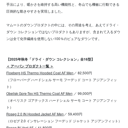
手法により、暖かさを維持する高い機能性と、冬山でも機敏に行動できる
圧倒的な動きやすさを実現しました。
マムートのダウンプロダクトの中には、その用途を考え、あえてドライ・
ダウン コレクションではないプロダクトもありますが、含まれて入るダウ
ンは全て化学繊維を使用しない100％のピュアなダウンです。
【2025年秋冬「ドライ・ダウン コレクション」全16型】
＜ アーバン プロダクト一覧 ＞
Floeberg HS Thermo Hooded Coat AF Men
／ 82,500円
（フローバーグ ハードシェル サーモ フーデッド コート アジアンフィッ
ト）
Obelisk Gore-Tex HS Thermo Coat AF Men
／ 99,000円
（オベリスク ゴアテックス ハードシェル サーモ コート アジアンフィッ
ト）
Roseg 2.0 IN Hooded Jacket AF Men
／ 59,400円
（ロゼグ 2.0 インサレーション フーデッド ジャケット アジアンフィット）
Roseg IN Vest AF
／ 41,800円