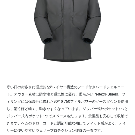
寒い日の街歩きに理想的な2レイヤー構造のフード付きハードシェルコー
ト。アウター素材は防水性と通気性に優れ、柔らかいPertex® Shield、フ
ィリングには保温性に優れた90/10 750フィルパワーのグースダウンを使用
し、驚くほど軽く、動きやすくなっています。ジッパー式外ポケット4つと
ジッパー式内ポケット1つでスペースもたっぷり。貴重品も安心して収納で
きます。ヘムのドローコードと調節可能な袖口でフィット感がよく、デイ
リーに使いやすいウェザープロテクション抜群の一着です。