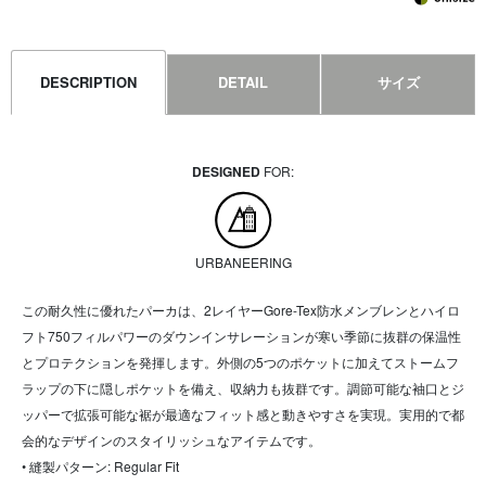
DESCRIPTION
DETAIL
サイズ
DESIGNED
FOR:
URBANEERING
この耐久性に優れたパーカは、2レイヤーGore-Tex防水メンブレンとハイロ
フト750フィルパワーのダウンインサレーションが寒い季節に抜群の保温性
とプロテクションを発揮します。外側の5つのポケットに加えてストームフ
ラップの下に隠しポケットを備え、収納力も抜群です。調節可能な袖口とジ
ッパーで拡張可能な裾が最適なフィット感と動きやすさを実現。実用的で都
会的なデザインのスタイリッシュなアイテムです。
• 縫製パターン: Regular Fit