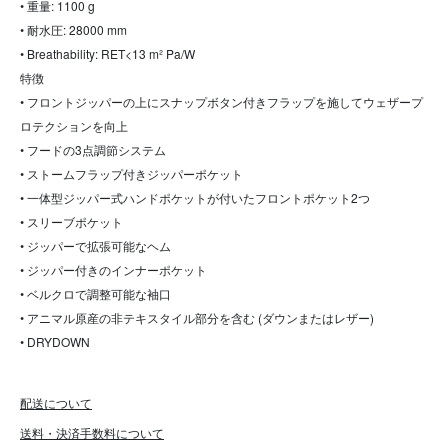
• 重量: 1100 g
• 耐水圧: 28000 mm
• Breathability: RET<13 m² Pa/W
特徴
• フロントジッパーの上にスナップボタン付きフラップを施してウェザープ
ロテクションを向上
• フードの3点調節システム
• ストームフラップ付きジッパーポケット
• 一体型ジッパー式ハンドポケットが付いたフロントポケット2つ
• スリーブポケット
• ジッパーで拡張可能なヘム
• ジッパー付きのインナーポケット
• ベルクロで調整可能な袖口
• アニマル原産の非テキスタイル部分を含む (ダウンまたはレザー)
• DRYDOWN
配送について
送料・決済手数料について