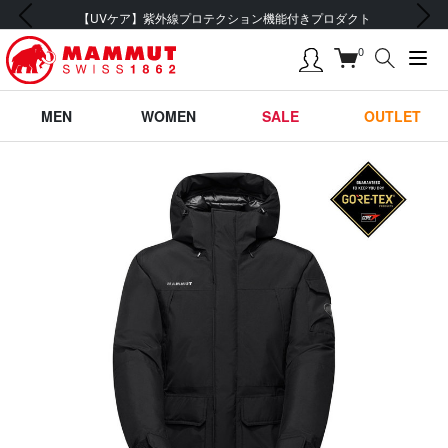
前の画像
次の画像
【UVケア】紫外線プロテクション機能付きプロダクト
0
MEN
WOMEN
SALE
OUTLET