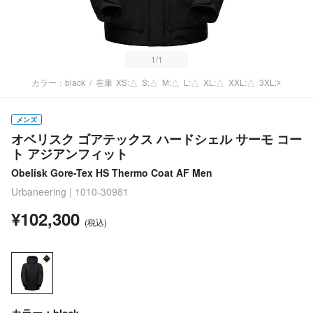
1
/1
カラー：black
/
在庫
XS:△
S:△
M:△
L:△
XL:△
XXL:△
3XL:☓
メンズ
オベリスク ゴアテックス ハードシェル サーモ コー
ト アジアンフィット
Obelisk Gore-Tex HS Thermo Coat AF Men
Urbaneering | 1010-30981
¥102,300
(税込)