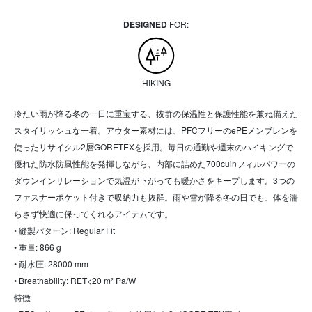
DESIGNED
FOR:
HIKING
冷たい雨が降る冬の一日に重宝する、抜群の保温性と保護性能を兼ね備えた
スタイリッシュな一着。アウター素材には、PFCフリーのePEメンブレンを
使ったリサイクル2層GORETEXを採用。毎日の通勤や週末のハイキングで
優れた防水防風性能を発揮しながら、内部に詰めた700cuinフィルパワーの
ダウンインサレーションで気温が下がっても暖かさをキープします。3つの
ファスナーポケット付きで収納力も抜群。雨や雪が降る冬の日でも、体を濡
らさず快適に保ってくれるアイテムです。
• 縫製パターン: Regular Fit
• 重量: 866 g
• 耐水圧: 28000 mm
• Breathability: RET<20 m² Pa/W
特徴