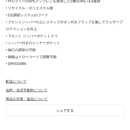
• PFCフリーのePEメンブレンを使用した2層GORE-TEX素材
• リサイクル・ポリエステル製
• 2点調節システムのフード
• フロントジッパーの上にスナップボタン付きフラップを施してウェザープ
ロテクションを向上
• フロント ジッパーポケット２つ
• ジッパー付きのインナーポケット
• 袖口の調節が可能
• 裾幅はドローコードで調整可能
• DRYDOWN
配送について
送料・決済手数料について
商品の交換・返品について
シェアする