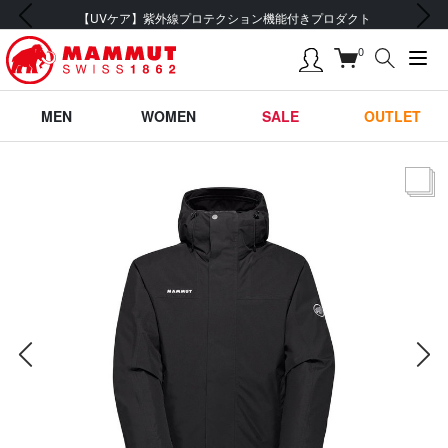
前の画像
次の画像
【UVケア】紫外線プロテクション機能付きプロダクト
0
MEN
WOMEN
SALE
OUTLET
サムネー
前の画像
次の