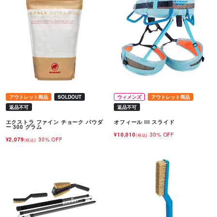
アウトレット商品
SOLDOUT
ウィメンズ
アウトレット商品
返品不可
返品不可
エクストラ ファイン チョーク パウダ
オフィール III スライド
ー 300 グラム
¥10,010
30% OFF
(税込)
¥2,079
30% OFF
(税込)