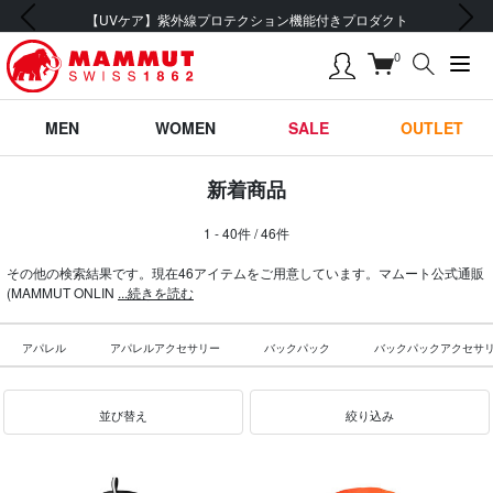
前の画像
次の画像
会員登録で【5,500円 (税込) 以上 送料無料】
0
MEN
WOMEN
SALE
OUTLET
新着商品
1 - 40件 / 46件
その他の検索結果です。現在46アイテムをご用意しています。マムート公式通販
(MAMMUT ONLIN
...続きを読む
アパレル
アパレルアクセサリー
バックパック
バックパックアクセサ
並び替え
絞り込み