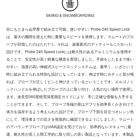
SKIING & SNOWBOARDING
目にもとまらぬ早業で組み立て可能、使いやすい: Probe 240 Speed Lock
は、最大の難関を迎えた時に重要なスピードを発揮します。マムートのプロ
ーブが目指したのはただ1つ。それは、超最新式のディティールこだわった
設計です。Probe 240 Speed Lockには耐久性のあるアルミニウムを使用す
ることで、安定性が高く軽量な構造を実現しました。手袋をしたままで使い
やすい、強度の高い伸縮式スピードロックシステムは、素早く、いざという
時に組み立てられる特別な設計になっています。伸ばす時にカチッと音が鳴
れば、プローブが正しくピンと伸びきっているということです。エルゴノミ
ックハンドルを伸ばしたプローブの上に取り付け、人気のない場所で使用し
ます。改良型360度積雪深度測定ガイドにより、常に正確な情報を入手する
ことができます。そして、プローブ先端の形はデブリを効率良くかき分けて
体力を温存するよう考えられた設計です。プローブ下部を目立つオレンジ色
にして、埋没者までの近さを視覚的に確認できるようにしました。マムート
のアバランチプローブはUIAA認定を受けており、効率的なレスキューに最
適、耐久性が高く人間工学的に取り回しの良い製品となっています。本製品