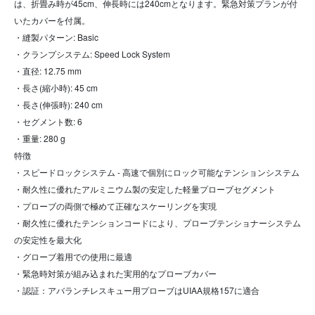
は、折畳み時が45cm、伸長時には240cmとなります。緊急対策プランが付
いたカバーを付属。
・縫製パターン: Basic
・クランプシステム: Speed Lock System
・直径: 12.75 mm
・長さ(縮小時): 45 cm
・長さ(伸張時): 240 cm
・セグメント数: 6
・重量: 280 g
特徴
・スピードロックシステム - 高速で個別にロック可能なテンションシステム
・耐久性に優れたアルミニウム製の安定した軽量プローブセグメント
・プローブの両側で極めて正確なスケーリングを実現
・耐久性に優れたテンションコードにより、プローブテンショナーシステム
の安定性を最大化
・グローブ着用での使用に最適
・緊急時対策が組み込まれた実用的なプローブカバー
・認証：アバランチレスキュー用プローブはUIAA規格157に適合