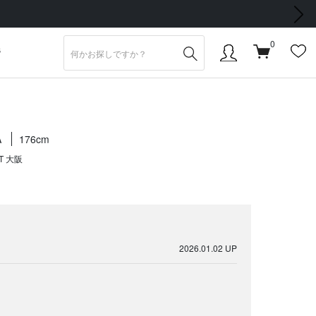
次の画像
0
S
A
176cm
T 大阪
2026.01.02 UP