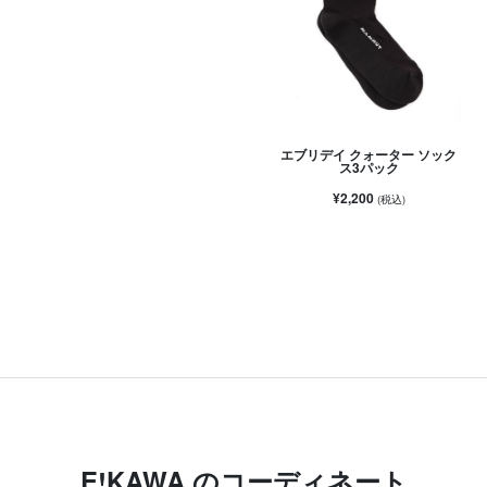
エブリデイ クォーター ソック
ス3パック
¥2,200
(税込)
E!KAWA のコーディネート