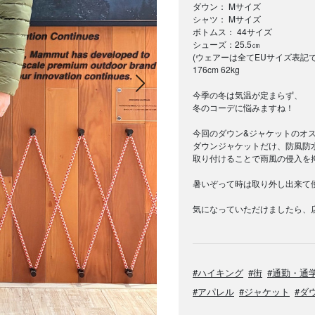
ダウン： Mサイズ
シャツ： Mサイズ
ボトムス： 44サイズ
シューズ：25.5㎝
(ウェアーは全てEUサイズ表記で
176cm 62kg
次の画像
今季の冬は気温が定まらず、
冬のコーデに悩みますね！
今回のダウン&ジャケットのオス
ダウンジャケットだけ、防風防
取り付けることで雨風の侵入を
暑いぞって時は取り外し出来て
気になっていただけましたら、店
#ハイキング
#街
#通勤・通
#アパレル
#ジャケット
#ダ