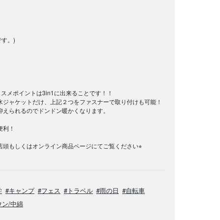
す。)
スメポイントは3in1に出来ることです！！
水ジャケットだけ、上記２つをファスナーで取り付けも可能！
抑えられるのでドンドン暖かくなります。
便利！
頭もしくはオンライン商品ページにてご覧ください⭐︎
学
#キャンプ
#フェス
#トラベル
#雨の日
#自転車
ウン/中綿