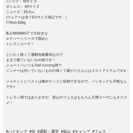
Tシャツ： Mサイズ
ボトムス： 46サイズ
シューズ：25.5㎝
(ウェアーは全てEUサイズ表記です。)
176cm 60kg
私がMAMMUT で大好きな
エナジーシリーズで固めた
トレランコーデ！
とにかく軽くて運動性能重視なので
まるで着ていないかの様です！
ショートパンツもTrail running用で
インナーは付いていないものの薄くて暑がりさんにはマストアイテムです♪
ジャケットとベストは胸ポケットに収納できるので、パッキングも手軽なん
です⭐︎
トレラン用ではありますが、登山やフェスはもちろん万博コーデにもオスス
メ！
#ハイキング
#街
#通勤・通学
#低山
#キャンプ
#フェス