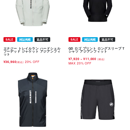
SALE
雑誌掲載
返品不可
SALE
雑誌掲載
返品不可
エナジー トレイルラン ハードシェル
QD ロゴ プリント ロングスリーブ T
フーデッド ジャケット アジアンフィ
シャツ アジアンフィット
ット
¥7,920
~
¥11,000
(税込)
¥36,960
20% OFF
(税込)
MAX 20% OFF