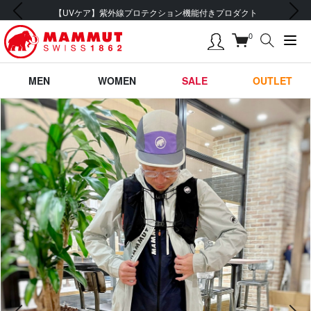
前の画像
次の画像
【UVケア】紫外線プロテクション機能付きプロダクト
0
MEN
WOMEN
SALE
OUTLET
前の画像
次の