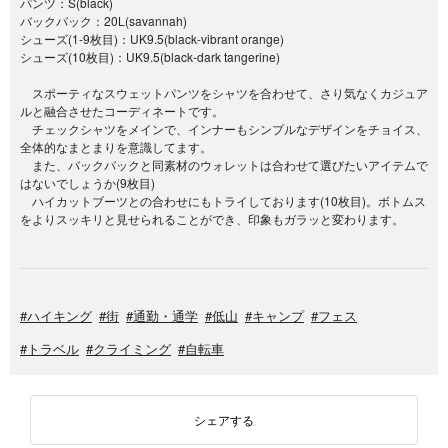
パンツ：S(black)
バックパック：20L(savannah)
シューズ(1-9枚目)：UK9.5(black-vibrant orange)
シューズ(10枚目)：UK9.5(black-dark tangerine)
スポーティなスウェットパンツをシャツを合わせて、さり気なくカジュア
ルと融合させたコーディネートです。
チェックシャツをメインで、インナーもシンプルなデザインをチョイス、
全体的なまとまりを意識してます。
また、バックパックと同素材のウォレットは合わせて選びたいアイテムで
はないでしょうか(9枚目)
ハイカットブーツとの合わせにもトライしております(10枚目)。ボトムス
をよりスッキリと見せられることができ、印象もガラッと変わります。
#ハイキング
#街
#通勤・通学
#低山
#キャンプ
#フェス
#トラベル
#クライミング
#自転車
シェアする