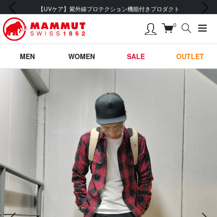
前の画像
次の画像
【UVケア】紫外線プロテクション機能付きプロダクト
0
MEN
WOMEN
SALE
OUTLET
前の画像
次の