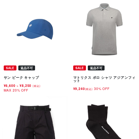
SALE
返品不可
SALE
返品不可
サン ピーク キャップ
マトリクス ポロ シャツ アジアンフィ
ット
¥6,600
~
¥8,250
(税込)
¥9,240
30% OFF
(税込)
MAX 20% OFF