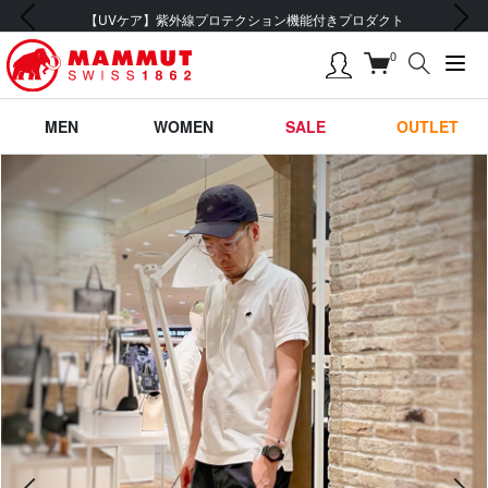
前の画像
次の画像
【UVケア】紫外線プロテクション機能付きプロダクト
0
MEN
WOMEN
SALE
OUTLET
前の画像
次の