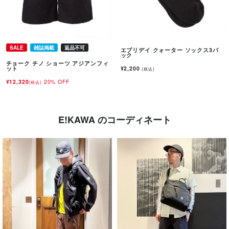
SALE
雑誌掲載
返品不可
エブリデイ クォーター ソックス3パ
ック
チョーク チノ ショーツ アジアンフィ
¥2,200
ット
(税込)
¥12,320
20% OFF
(税込)
E!KAWA のコーディネート