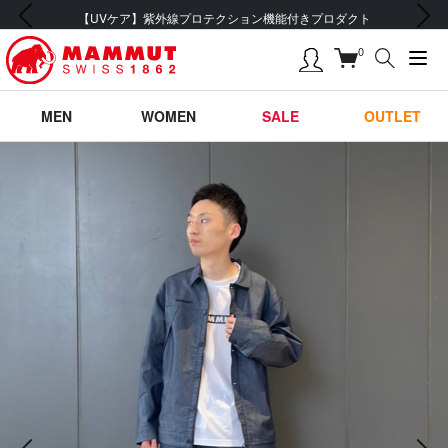
前の画像
次の画像
【UVケア】紫外線プロテクション機能付きプロダクト
0
MEN
WOMEN
SALE
OUTLET
前の画像
次の