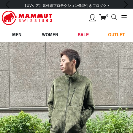
前の画像
次の画像
【UVケア】紫外線プロテクション機能付きプロダクト
0
MEN
WOMEN
SALE
OUTLET
前の画像
次の