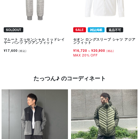
SOLDOUT
SALE
雑誌掲載
返品不可
マムート エッセンシャル ミッドレイ
セオン ロングスリーブ シャツ アジア
ヤー パンツ アジアンフィット
ンフィット
¥17,600
¥16,720
~
¥20,900
(税込)
(税込)
MAX 20% OFF
たっつん♪ のコーディネート