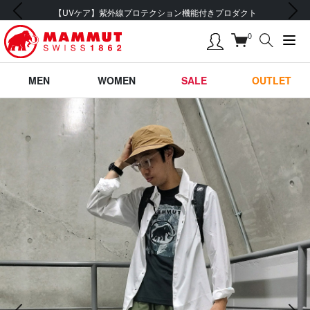
前の画像
次の画像
【UVケア】紫外線プロテクション機能付きプロダクト
0
MEN
WOMEN
SALE
OUTLET
前の画像
次の