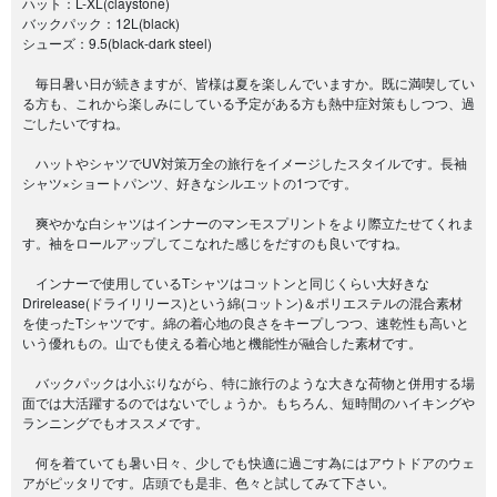
ハット：L-XL(claystone)
バックパック：12L(black)
シューズ：9.5(black-dark steel)
毎日暑い日が続きますが、皆様は夏を楽しんでいますか。既に満喫してい
る方も、これから楽しみにしている予定がある方も熱中症対策もしつつ、過
ごしたいですね。
ハットやシャツでUV対策万全の旅行をイメージしたスタイルです。長袖
シャツ×ショートパンツ、好きなシルエットの1つです。
爽やかな白シャツはインナーのマンモスプリントをより際立たせてくれま
す。袖をロールアップしてこなれた感じをだすのも良いですね。
インナーで使用しているTシャツはコットンと同じくらい大好きな
Drirelease(ドライリリース)という綿(コットン)＆ポリエステルの混合素材
を使ったTシャツです。綿の着心地の良さをキープしつつ、速乾性も高いと
いう優れもの。山でも使える着心地と機能性が融合した素材です。
バックパックは小ぶりながら、特に旅行のような大きな荷物と併用する場
面では大活躍するのではないでしょうか。もちろん、短時間のハイキングや
ランニングでもオススメです。
何を着ていても暑い日々、少しでも快適に過ごす為にはアウトドアのウェ
アがピッタリです。店頭でも是非、色々と試してみて下さい。