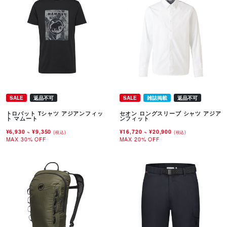
SALE
返品不可
SALE
雑誌掲載
返品不可
トロバット Tシャツ アジアンフィッ
セオン ロングスリーブ シャツ アジア
ト マムート
ンフィット
¥6,930
~
¥9,350
¥16,720
~
¥20,900
(税込)
(税込)
MAX 30% OFF
MAX 20% OFF