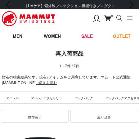
前の画像
次の画像
【UVケア】紫外線プロテクション機能付きプロダクト
0
MEN
WOMEN
SALE
OUTLET
再入荷商品
1 - 7件 / 7件
財布の検索結果です。現在7アイテムをご用意しています。マムート公式通販
(MAMMUT ONLINE
...続きを読む
アパレル
アパレルアクセサリー
バックパック
バックパックアクセサ
並び替え
絞り込み