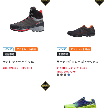
メンズ
アウトレット商品
メンズ
アウトレット商品
返品不可
返品不可
ケント ツアー ハイ GTX
サーティグ II ロー ゴアテックス
¥34,320
20% OFF
¥11,000
~
¥17,710
(税込)
(税込)
MAX 50% OFF