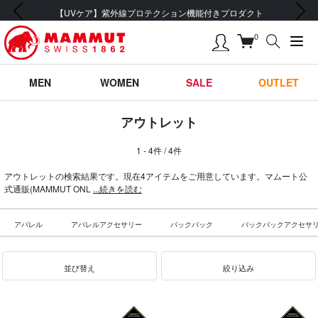
前の画像
次の画像
【UVケア】紫外線プロテクション機能付きプロダクト
0
MEN
WOMEN
SALE
OUTLET
アウトレット
1 - 4件 / 4件
アウトレットの検索結果です。現在4アイテムをご用意しています。マムート公
式通販(MAMMUT ONL
...続きを読む
アパレル
アパレルアクセサリー
バックパック
バックパックアクセサ
並び替え
絞り込み