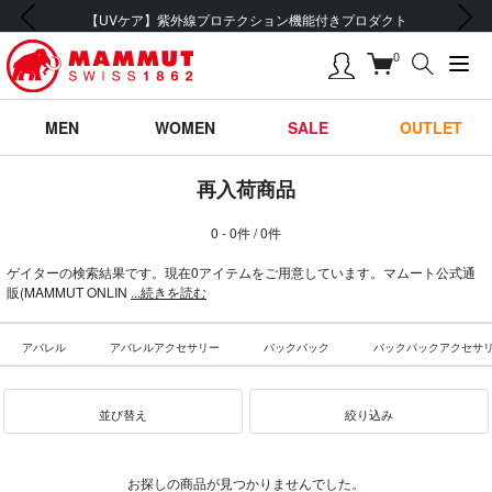
前の画像
次の画像
【UVケア】紫外線プロテクション機能付きプロダクト
0
MEN
WOMEN
SALE
OUTLET
再入荷商品
0 - 0件 / 0件
ゲイターの検索結果です。現在0アイテムをご用意しています。マムート公式通
販(MAMMUT ONLIN
...続きを読む
アパレル
アパレルアクセサリー
バックパック
バックパックアクセサ
並び替え
絞り込み
お探しの商品が見つかりませんでした。