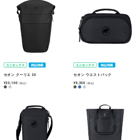
ユニセックス
雑誌掲載
ユニセックス
雑誌掲載
セオン クーリエ 20
セオン ウエストパック
¥23,100
¥9,350
(税込)
(税込)