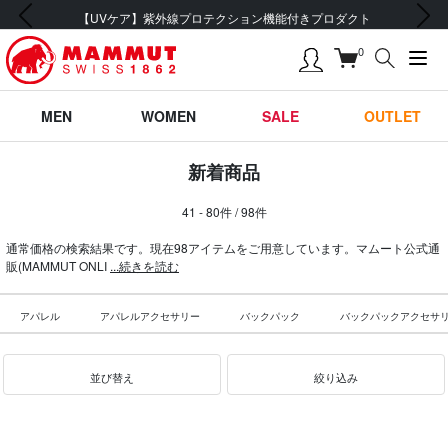
前の画像
次の画像
会員登録で【5,500円 (税込) 以上 送料無料】
0
MEN
WOMEN
SALE
OUTLET
新着商品
41 - 80件 / 98件
通常価格の検索結果です。現在98アイテムをご用意しています。マムート公式通
販(MAMMUT ONLI
...続きを読む
アパレル
アパレルアクセサリー
バックパック
バックパックアクセサ
並び替え
絞り込み