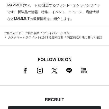
MAMMUT(マムート)が運営するブランド・オンラインサイト
です。
新製品の情報、特集、イベント、ニュース、店舗情報
などMAMMUTの最新情報をご紹介します。
ご利用ガイド
ご利用規約
プライバシーポリシー
カスタマーハラスメントに対する基本方針
特定商取引法に基づく表記
FOLLOW US ON
RECRUIT