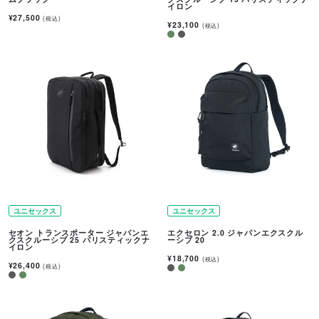
イロン
¥27,500
(税込)
¥23,100
(税込)
ユニセックス
ユニセックス
セオン トランスポーター ジャパンエ
エクセロン 2.0 ジャパンエクスクル
クスクルーシブ 25 バリスティックナ
ーシブ 20
イロン
¥18,700
(税込)
¥26,400
(税込)