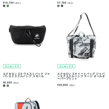
¥18,700
¥7,700
(税込)
(税込)
ユニセックス
ユニセックス
エクセロン 2.0 ウエストパック ジャ
エクセロン 2.0 トートバッグ ジャパ
パンエクスクルーシブ スモール
ンエクスクルーシブ ラージ オールオ
ーバープリント
¥6,050
(税込)
¥20,900
(税込)