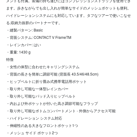
メントも付属。装備の持ち運びにはコンプレッションストラップを使用でき
ます。歩きながらでも出し入れが簡単なサイドのメッシュポケットも便利。
ハイドレーションシステムにも対応しています。タフなツアーで使いこなせ
る,収納力抜群のパートナーです。
・縫製パターン: Basic
・背面システム: CONTACT V FrameTM
・レインカバー: はい
・重量: 1430 g
特徴
・女性の体型に合わせたキャリングシステム
・背面の長さを簡単に調節可能 (背面長 43.5/46/48.5cm)
・ヒップベルトに折り畳み式携帯電話用ポケット
・取り外し可能な一体型レインカバー
・取り外し可能なパッド入りヒップベルト
・内および外ポケットが付いた高さ調節可能なフラップ
・取り外し可能なボトムコンパートメント - 外側からアクセス可能
・ハイドレーション システム対応
・伸縮性のある大きなフロントポケット1つ
・メッシュ サイド ポケット2つ