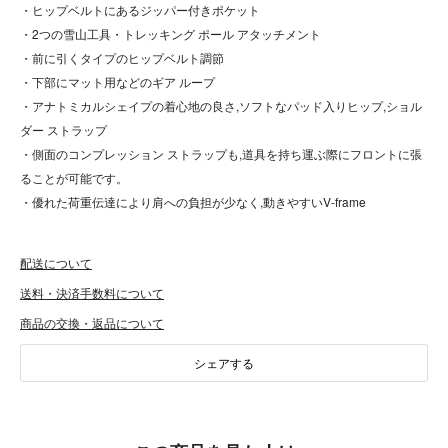
・ヒップベルトにあるジッパー付きポケット
・2つの雪山工具・トレッキング ポール アタッチメント
・前に引くタイプのヒップベルト調節
・下部にマット用などのギア ループ
・アナトミカルシェイプの着心地の良さ,ソフトなパッド入りヒップ,ショル
ダー ストラップ
・側面のコンプレッション ストラップも,道具を持ち運ぶ際にフロントに張
ることが可能です。
・優れた荷重伝達により肩への負担が少なく,動きやすいV-frame
配送について
送料・決済手数料について
商品の交換・返品について
シェアする