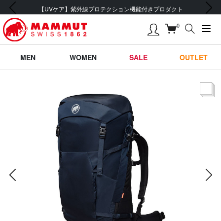
前の画像
次の画像
【UVケア】紫外線プロテクション機能付きプロダクト
0
MEN
WOMEN
SALE
OUTLET
サムネー
前の画像
次の