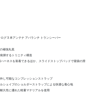
 アナログ 3 本アンテナ アバランチ トランシーバー
ンの補強丸底
発揮するトリニティ構造
用ハーネスを装着できるほか、スライドストップパッドで寝袋の滑
外し可能なコンプレッションストラップ
ルシェイプのショルダーストラップによる快適な着心地
耐久性に優れた軽量マテリアルを使用