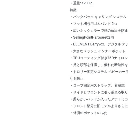
・重量: 1200 g
特徴
・バックパック キャリング システム
・マット梱包用ゴムバンド 2つ
・広いネックカラーで熱の放出を防止
・SellingPointHartware0279
・ELEMENT Barryvox、デジタル
・大きなメッシュ インナーポケット
・TPUコーティング付き75Dナイロ
・足と頭部を保護し、優れた断熱性を
・トロリー固定システム:ベビーカー
りを防止
・ロープ固定用ストラップ、着脱式
・サイドとフロントに引っ張れる取り
・柔らかいパッドが入ったアナトミカ
・フロント部分に旧モデルよりさらに
・外側のポケットのふた