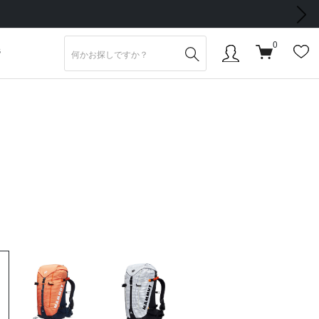
次の画像
0
S