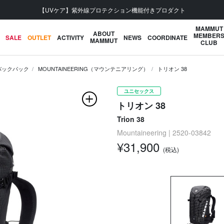
会員登録で【5,500円 (税込) 以上 送料無料】
MAMMUT
ABOUT
MEMBER
SALE
OUTLET
ACTIVITY
NEWS
COORDINATE
MAMMUT
CLUB
バックパック
MOUNTAINEERING（マウンテニアリング）
トリオン 38
ユニセックス
トリオン 38
Trion 38
Mountaineering | 2520-03842
¥31,900
(税込)
次の画像