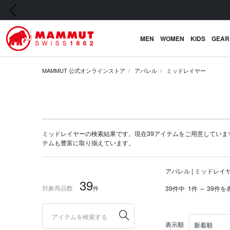
前の画像
MEN
WOMEN
KIDS
GEAR
MAMMUT 公式オンラインストア
アパレル
ミッドレイヤー
ミッドレイヤーの検索結果です。現在39アイテムをご用意しています。マム
テム
も豊富に取り揃えています。
アパレル | ミッドレイ
39
対象商品数
件
39件中
1件 ～ 39件を
表示順