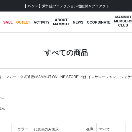
会員登録で【5,500円 (税込) 以上 送料無料】
MAMMUT
ABOUT
MEMBER
SALE
OUTLET
ACTIVITY
NEWS
COORDINATE
MAMMUT
CLUB
すべての商品
ート公式通販(MAMMUT ONLINE STORE)では
インサレーション
、
ジャケ
ヤー
表示
カラー
在庫