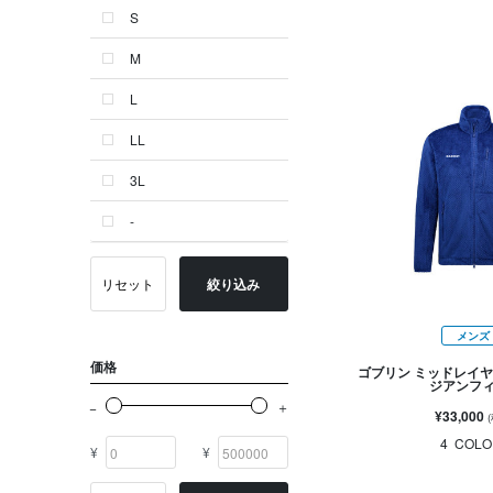
S
ゴールド系
M
その他
L
イニシャル
LL
OTHERS
3L
-
リセット
絞り込み
メンズ
価格
ゴブリン ミッドレイヤ
ジアンフ
¥33,000
4
COLO
¥
¥