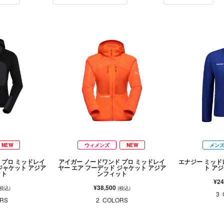
NEW
ウィメンズ
NEW
メン
 プロ ミッドレイ
アイガー ノードワンド プロ ミッドレイ
エナジー ミッド
ジャケット アジア
ヤー エア フーデッド ジャケット アジア
ト ア
ット
ンフィット
¥24
¥38,500
(税込)
(税込)
3
RS
2
COLORS