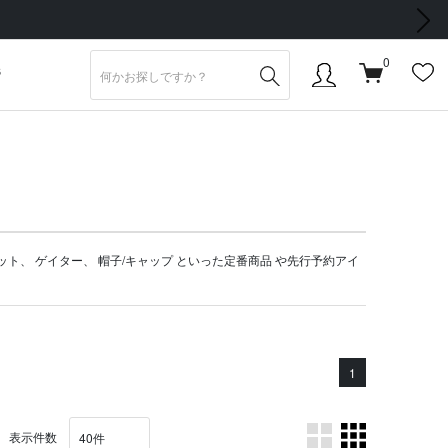
次の画像
0
S
ット
、
ゲイター
、
帽子/キャップ
といった定番商品 や
先行予約アイ
1
表示件数