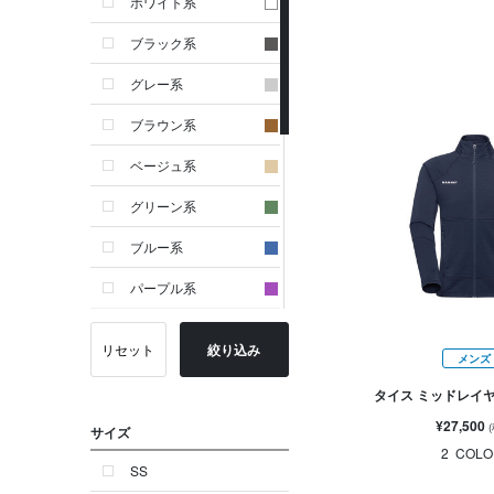
ホワイト系
ブラック系
グレー系
ブラウン系
ベージュ系
グリーン系
ブルー系
パープル系
イエロー系
リセット
絞り込み
メンズ
ピンク系
タイス ミッドレイ
レッド系
¥27,500
サイズ
オレンジ系
2
COLO
SS
シルバー系