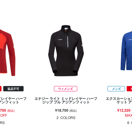
返品不可
ウィメンズ
メンズ
ドレイヤー ハーフ
エナジー ライト ミッドレイヤー ハーフ
エクスカーション
ジアンフィット
ジップ プル アジアンフィット
ケット 
,700
¥18,700
¥12,320
(税込)
(税込)
 OFF
MAX
2
COLORS
RS
6