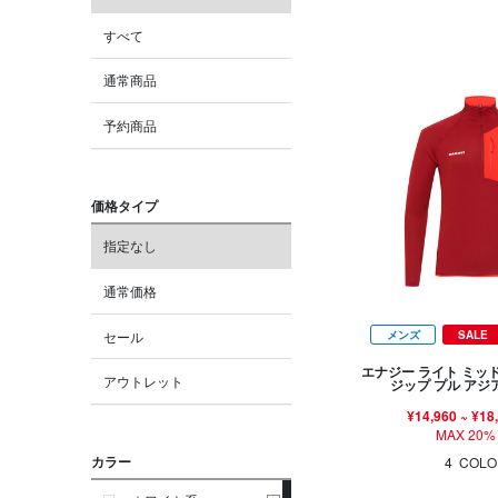
すべて
通常商品
予約商品
価格タイプ
指定なし
通常価格
セール
メンズ
SALE
エナジー ライト ミッ
アウトレット
ジップ プル ア
¥14,960
~
¥18
MAX 20%
カラー
4
COLO