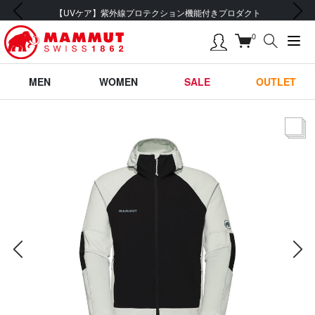
前の画像
次の画像
会員登録で【5,500円 (税込) 以上 送料無料】
0
MEN
WOMEN
SALE
OUTLET
サムネー
前の画像
次の