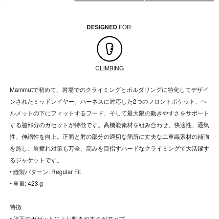
DESIGNED
FOR:
CLIMBING
Mammutで初めて、岩場でのクライミングとボルダリングに特化してデザイ
ンされたミッドレイヤー。ハーネスに対応した2つのフロントポケット、ヘ
ルメットの下にフィットするフード、そして最大限の動きやすさをサポート
する脇部分のガセットが特徴です。高機能素材を組み合わせ、快適性、通気
性、伸縮性を向上。正面と肘の部分の適切な箇所に丈夫な二重織素材の補強
を施し、岩擦れ対策も万全。高みを目指すハードなクライミングで大活躍す
るジャケットです。
• 縫製パターン: Regular Fit
• 重量: 423 g
特徴
• 脇下のガゼットにより動きやすさがアップ