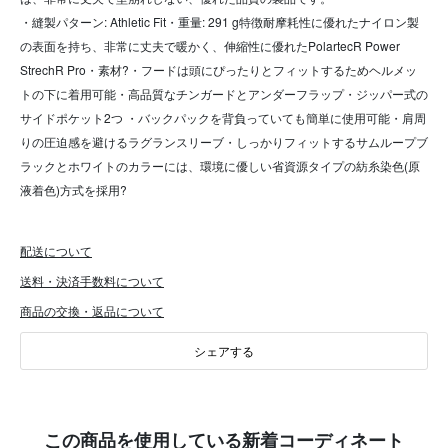
・縫製パターン: Athletic Fit・重量: 291 g特徴耐摩耗性に優れたナイロン製
の表面を持ち、非常に丈夫で暖かく、伸縮性に優れたPolartecR Power
StrechR Pro・素材?・フードは頭にぴったりとフィットするためヘルメッ
トの下に着用可能・高品質なチンガードとアンダーフラップ・ジッパー式の
サイドポケット2つ ・バックパックを背負っていても簡単に使用可能・肩周
りの圧迫感を避けるラグランスリーブ・しっかりフィットするサムループブ
ラックとホワイトのカラーには、環境に優しい省資源タイプの紡糸染色(原
液着色)方式を採用?
配送について
送料・決済手数料について
商品の交換・返品について
シェアする
この商品を使用している新着コーディネート