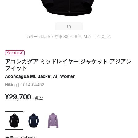
1
/9
カラー：black
/
在庫
XS:△
S:△
M:△
L:△
XL:△
ウィメンズ
アコンカグア ミッドレイヤー ジャケット アジアン
フィット
Aconcagua ML Jacket AF Women
Hiking | 1014-04452
¥29,700
(税込)