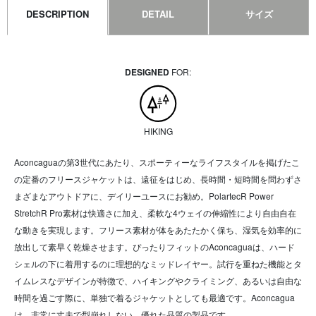
DESCRIPTION
DETAIL
サイズ
DESIGNED
FOR:
HIKING
Aconcaguaの第3世代にあたり、スポーティーなライフスタイルを掲げたこ
の定番のフリースジャケットは、遠征をはじめ、長時間・短時間を問わずさ
まざまなアウトドアに、デイリーユースにお勧め。PolartecR Power
StretchR Pro素材は快適さに加え、柔軟な4ウェイの伸縮性により自由自在
な動きを実現します。フリース素材が体をあたたかく保ち、湿気を効率的に
放出して素早く乾燥させます。ぴったりフィットのAconcaguaは、ハード
シェルの下に着用するのに理想的なミッドレイヤー。試行を重ねた機能とタ
イムレスなデザインが特徴で、ハイキングやクライミング、あるいは自由な
時間を過ごす際に、単独で着るジャケットとしても最適です。Aconcagua
は、非常に丈夫で型崩れしない、優れた品質の製品です。