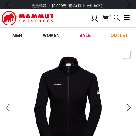
前の画像
次の画像
会員登録で【5,500円 (税込) 以上 送料無料】
0
MEN
WOMEN
SALE
OUTLET
サムネー
前の画像
次の