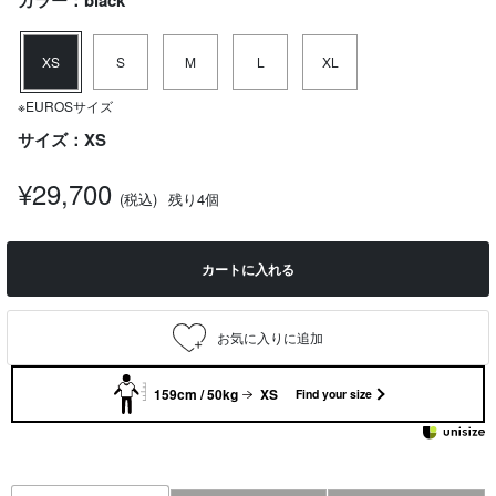
カラー：black
XS
S
M
L
XL
※EUROSサイズ
サイズ：XS
¥29,700
(税込)
残り4個
カートに入れる
159cm / 50kg
XS
Find your size