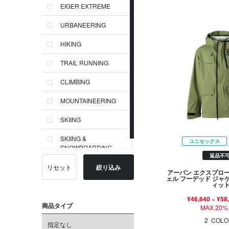
EIGER EXTREME
URBANEERING
HIKING
TRAIL RUNNING
CLIMBING
MOUNTAINEERING
SKIING
SKIING &
ユニセックス
SNOWBOARDING
返品不
リセット
絞り込み
アーバン エクスプロ
ェル フーデッド ジャ
ィッ
¥46,640
~
¥58
商品タイプ
MAX 20%
2
COLO
指定なし