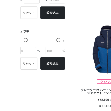
リセット
絞り込み
オフ率
%
%
リセット
絞り込み
ウィメン
クレーター IV ハード
ジャケット アジ
¥72,600
3
COLO