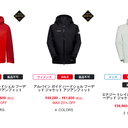
返品不可
ウィメンズ
SALE
返品不可
メンズ
ードシェル フーデ
アルパイン ガイド ハードシェル フーデ
アジアンフィット
ッド ジャケット アジアンフィット
エナジー トレイ
,600
¥49,280
~
¥61,600
ーデッド ジャケ
(税込)
(税込)
 OFF
MAX 20% OFF
¥36,960
RS
4
COLORS
2