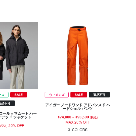
クス
SALE
ウィメンズ
SALE
返品不可
返品不可
アイガー ノードワンド アドバンスド ハ
ードシェル パンツ
ロール × マムート ハー
¥74,800
~
¥93,500
ーデッド ジャケット
(税込)
MAX 20% OFF
20% OFF
(税込)
3
COLORS