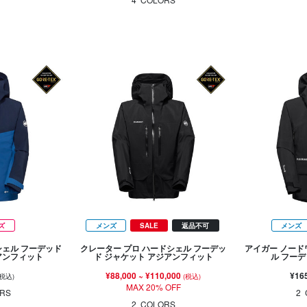
ズ
メンズ
SALE
返品不可
メンズ
シェル フーデッド
クレーター プロ ハードシェル フーデッ
アイガー ノード
アンフィット
ド ジャケット アジアンフィット
ル フー
¥88,000
~
¥110,000
¥16
(税込)
(税込)
MAX 20% OFF
RS
2
2
COLORS