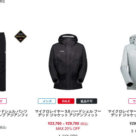
RS
ズ
メンズ
SALE
返品不可
ウ
ードシェル パンツ
マイクロレイヤー 3.0 ハードシェル フー
マイクロレイヤー 
シブ アジアンフィ
デッド ジャケット アジアンフィット
デッド ジャケ
¥23,760
~
¥29,700
¥29
(税込)
(税込)
MAX 20% OFF
3
4
COLORS