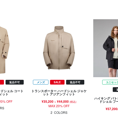
E
返品不可
メンズ
SALE
返品不可
ユニセッ
ードシェル コート
トランスポーター ハードシェル ジャケ
ィット
ット アジアンフィット
ハイキング パト
20% OFF
¥35,200
~
¥44,000
ドシェル フ
(税込)
MAX 20% OFF
RS
¥57,200
2
COLORS