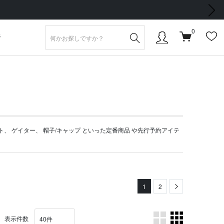
次の画像
0
S
ト
、
ゲイター
、
帽子/キャップ
といった定番商品 や
先行予約アイテ
1
2
Next
表示件数