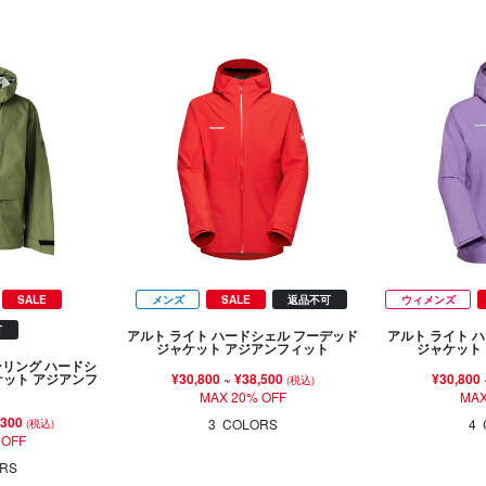
SALE
メンズ
SALE
返品不可
ウィメンズ
可
アルト ライト ハードシェル フーデッド
アルト ライト 
ジャケット アジアンフィット
ジャケット
ーリング ハードシ
¥30,800
~
¥38,500
¥30,800
ケット アジアンフ
(税込)
ト
MAX 20% OFF
MAX
,300
3
COLORS
4
(税込)
 OFF
RS