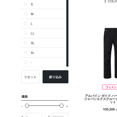
2
COLO
S
ゴールド系
M
その他
L
イニシャル
LL
OTHERS
3L
4L
-
リセット
絞り込み
ウィメン
アルパイン ガイド ハ
価格
ジャパンエクスクルー
ット
¥35,200
¥
¥