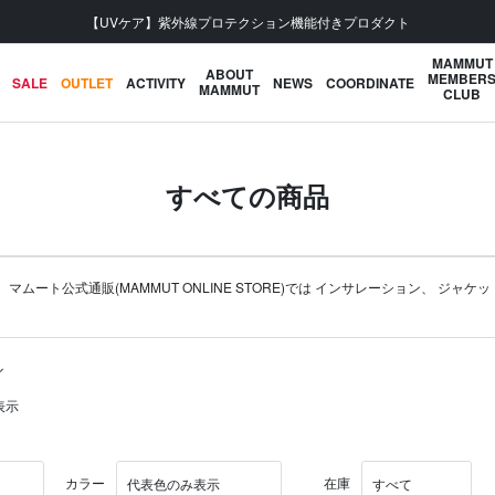
会員登録で【5,500円 (税込) 以上 送料無料】
MAMMUT
ABOUT
MEMBER
SALE
OUTLET
ACTIVITY
NEWS
COORDINATE
MAMMUT
CLUB
すべての商品
ト公式通販(MAMMUT ONLINE STORE)では
インサレーション
、
ジャケッ
ル
表示
カラー
在庫