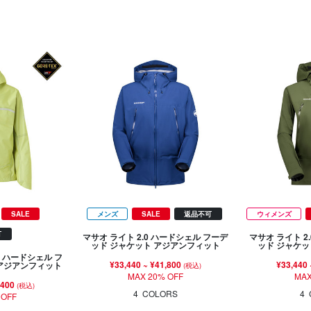
SALE
メンズ
SALE
返品不可
ウィメンズ
可
マサオ ライト 2.0 ハードシェル フーデ
マサオ ライト 2
ッド ジャケット アジアンフィット
ッド ジャケッ
 ハードシェル フ
¥33,440
~
¥41,800
¥33,440
 アジアンフィット
(税込)
MAX 20% OFF
MAX
,400
(税込)
4
COLORS
4
 OFF