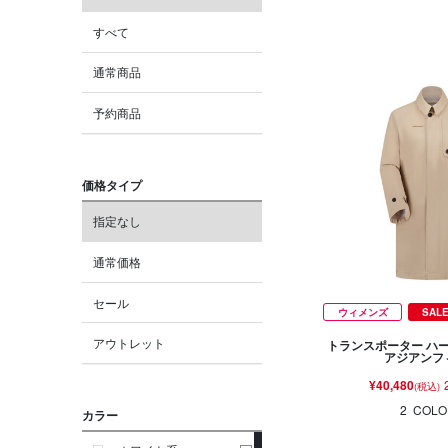
すべて
通常商品
予約商品
価格タイプ
指定なし
通常価格
セール
ウィメンズ
SAL
アウトレット
トランスポーター ハ
アジアンフ
¥40,480
(税込)
2
COLO
カラー