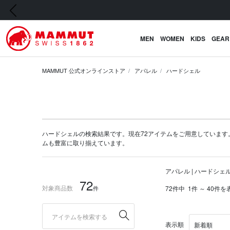
前の画像
MEN
WOMEN
KIDS
GEAR
MAMMUT 公式オンラインストア
アパレル
ハードシェル
ハードシェルの検索結果です。現在72アイテムをご用意しています。マムー
ム
も豊富に取り揃えています。
アパレル | ハードシェ
72
対象商品数
件
72件中
1件 ～ 40件を
表示順