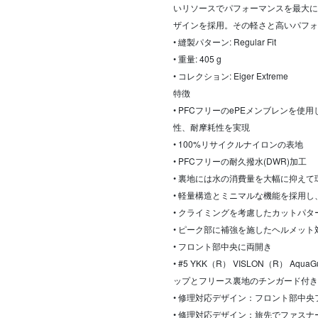
いリソースでパフォーマンスを最大に
ザインを採用。その軽さと高いパフォ
• 縫製パターン: Regular Fit
• 重量: 405 g
• コレクション: Eiger Extreme
特徴
• PFCフリーのePEメンブレンを使用
性、耐摩耗性を実現
• 100%リサイクルナイロンの表地
• PFCフリーの耐久撥水(DWR)加工
• 裏地には水の消費量を大幅に抑え
• 軽量構造とミニマルな機能を採用
• クライミングを考慮したカットパ
• ピーク部に補強を施したヘルメット
• フロント部中央に両開き
• #5 YKK（R） VISLON（R）
ップとフリース裏地のチンガード付き
• 修理対応デザイン：フロント部中
• 修理対応デザイン：旅先でファス