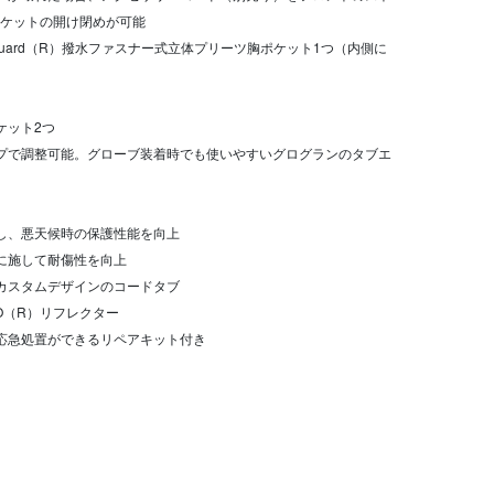
ケットの開け閉めが可能
 AquaGuard（R）撥水ファスナー式立体プリーツ胸ポケット1つ（内側に
ケット2つ
ープで調整可能。グローブ装着時でも使いやすいグログランのタブエ
にし、悪天候時の保護性能を向上
的に施して耐傷性を向上
いカスタムデザインのコードタブ
CO（R）リフレクター
に応急処置ができるリペアキット付き