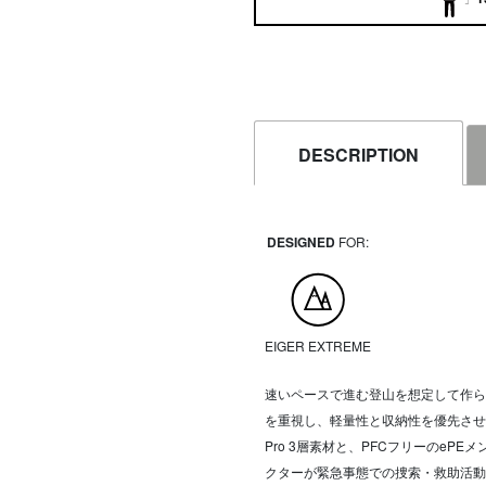
DESCRIPTION
DESIGNED
FOR:
EIGER EXTREME
速いペースで進む登山を想定して作ら
を重視し、軽量性と収納性を優先させた
Pro 3層素材と、PFCフリーのeP
クターが緊急事態での捜索・救助活動