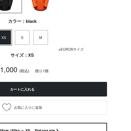
カラー：black
XS
S
M
※EUROSサイズ
サイズ：XS
21,000
(税込)
残り1個
カートに入れる
58cm / 50kg
XS
Find your size