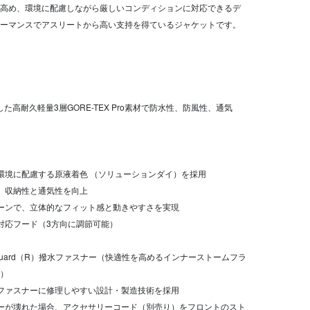
高め、環境に配慮しながら厳しいコンディションに対応できるデ
ーマンスでアスリートから高い支持を得ているジャケットです。
した高耐久軽量3層GORE-TEX Pro素材で防水性、防風性、通気
て環境に配慮する原液着色 （ソリューションダイ）を採用
し、収納性と通気性を向上
ターンで、立体的なフィット感と動きやすさを実現
対応フード（3方向に調節可能）
 AquaGuard（R）撥水ファスナー（快適性を高めるインナーストームフラ
）
央ファスナーに修理しやすい設計・製造技術を採用
ナーが壊れた場合、アクセサリーコード（別売り）をフロントのスト