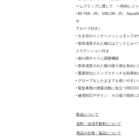
ームフラップに通して、一時的にジャ
• #5 YKK（R） VISLON（R）
ギ
アループ付き）
• 大き目のインナーメッシュダンプポ
• 形状成形された袖口はフックとル
クステンション付き
• 裾の両サイドに調整機能
• 形状成形された裾の後ろ側を長め
• 重要部位にトップステッチを効果
• グローブをしたままでも使いやす
• 緊急事態の捜索活動に役立つREC
• 修理対応デザイン：その場で簡単
配送について
送料・決済手数料について
商品の交換・返品について