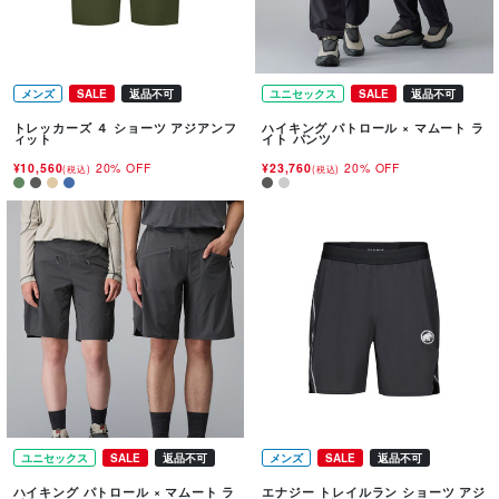
メンズ
SALE
返品不可
ユニセックス
SALE
返品不可
トレッカーズ ４ ショーツ アジアンフ
ハイキング パトロール × マムート ラ
ィット
イト パンツ
¥10,560
20% OFF
¥23,760
20% OFF
(税込)
(税込)
ユニセックス
SALE
返品不可
メンズ
SALE
返品不可
ハイキング パトロール × マムート ラ
エナジー トレイルラン ショーツ アジ