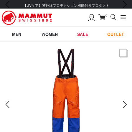
前の画像
次の画像
ト
会員登録で【5,500円 (税込) 以上 送料無料】
0
MEN
WOMEN
SALE
OUTLET
サムネー
前の画像
次の