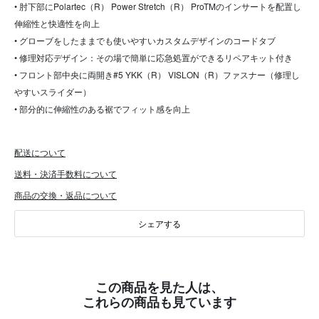
• 肘下部にPolartec（R） Power Stretch（R） ProTMのインサートを配置し
伸縮性と快適性を向上
• グローブをしたままでも使いやすいカスタムデザインのコードタブ
• 修理対応デザイン：その場で簡単に応急処置ができるリペアキット付き
• フロント部中央に両開き#5 YKK（R） VISLON（R）ファスナー（修理し
やすいスライダー）
• 部分的に伸縮性のある裾でフィット感を向上
配送について
送料・決済手数料について
商品の交換・返品について
シェアする
この商品を見た人は、
これらの商品も見ています