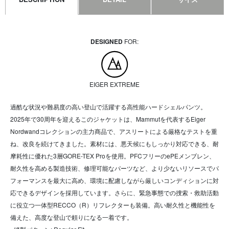
DESIGNED
FOR:
EIGER EXTREME
過酷な状況や難易度の高い登山で活躍する高性能ハードシェルパンツ。
2025年で30周年を迎えるこのジャケットは、Mammutを代表するEiger
Nordwandコレクションの主力商品で、アスリートによる厳格なテストを重
ね、改良を続けてきました。素材には、悪天候にもしっかり対応できる、耐
摩耗性に優れた3層GORE-TEX Proを使用。PFCフリーのePEメンブレン、
耐久性を高める製造技術、修理可能なパーツなど、より少ないリソースでパ
フォーマンスを最大に高め、環境に配慮しながら厳しいコンディションに対
応できるデザインを採用しています。さらに、緊急事態での捜索・救助活動
に役立つ一体型RECCO（R）リフレクターも装備。高い耐久性と機能性を
備えた、高度な登山で頼りになる一着です。