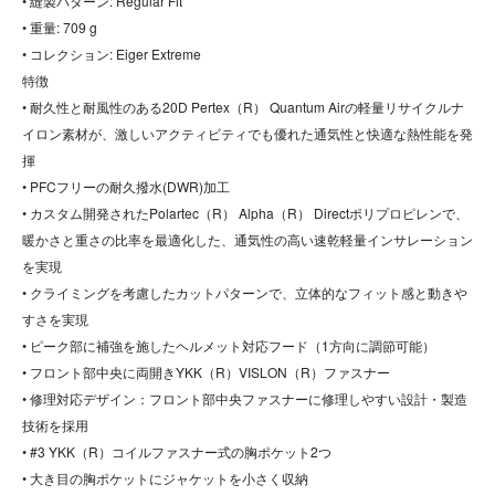
• 縫製パターン: Regular Fit
• 重量: 709 g
• コレクション: Eiger Extreme
特徴
• 耐久性と耐風性のある20D Pertex（R） Quantum Airの軽量リサイクルナ
イロン素材が、激しいアクティビティでも優れた通気性と快適な熱性能を発
揮
• PFCフリーの耐久撥水(DWR)加工
• カスタム開発されたPolartec（R） Alpha（R） Directポリプロピレンで、
暖かさと重さの比率を最適化した、通気性の高い速乾軽量インサレーション
を実現
• クライミングを考慮したカットパターンで、立体的なフィット感と動きや
すさを実現
• ピーク部に補強を施したヘルメット対応フード（1方向に調節可能）
• フロント部中央に両開きYKK（R）VISLON（R）ファスナー
• 修理対応デザイン：フロント部中央ファスナーに修理しやすい設計・製造
技術を採用
• #3 YKK（R）コイルファスナー式の胸ポケット2つ
• 大き目の胸ポケットにジャケットを小さく収納